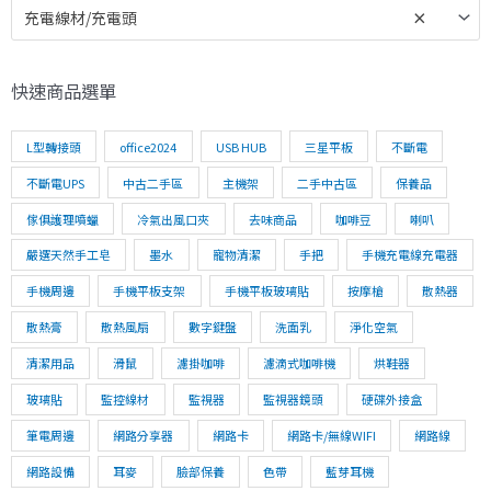
充電線材/充電頭
×
快速商品選單
L型轉接頭
office2024
USB HUB
三星平板
不斷電
不斷電UPS
中古二手區
主機架
二手中古區
保養品
傢俱護理噴蠟
冷氣出風口夾
去味商品
咖啡豆
喇叭
嚴選天然手工皂
墨水
寵物清潔
手把
手機充電線充電器
手機周邊
手機平板支架
手機平板玻璃貼
按摩槍
散熱器
散熱膏
散熱風扇
數字鍵盤
洗面乳
淨化空氣
清潔用品
滑鼠
濾掛咖啡
濾滴式咖啡機
烘鞋器
玻璃貼
監控線材
監視器
監視器鏡頭
硬碟外接盒
筆電周邊
網路分享器
網路卡
網路卡/無線WIFI
網路線
網路設備
耳麥
臉部保養
色帶
藍芽耳機