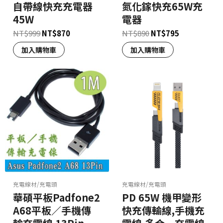
自帶線快充充電器
氮化鎵快充65W充
45W
電器
NT$
999
NT$
870
NT$
890
NT$
795
加入購物車
加入購物車
充電線材/充電頭
充電線材/充電頭
華碩平板Padfone2
PD 65W 機甲變形
A68平板／手機傳
快充傳輸線,手機充