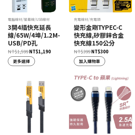
電腦線材/螢幕線/USB線材
充電線材/充電頭
3開4插快充延長
變形金剛TYPEC-C
線/65W/4埠/1.2M-
快充線,矽膠鋅合金
USB/PD孔
快充線150公分
NT$
1,599
NT$
1,190
NT$
399
NT$
300
更多選擇
加入購物車