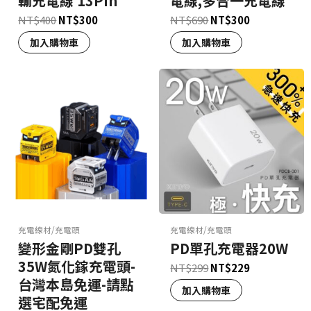
輸充電線 13Pin
電線,多合一充電線
NT$
400
NT$
300
NT$
690
NT$
300
加入購物車
加入購物車
充電線材/充電頭
充電線材/充電頭
變形金剛PD雙孔
PD單孔充電器20W
35W氮化鎵充電頭-
NT$
299
NT$
229
台灣本島免運-請點
加入購物車
選宅配免運