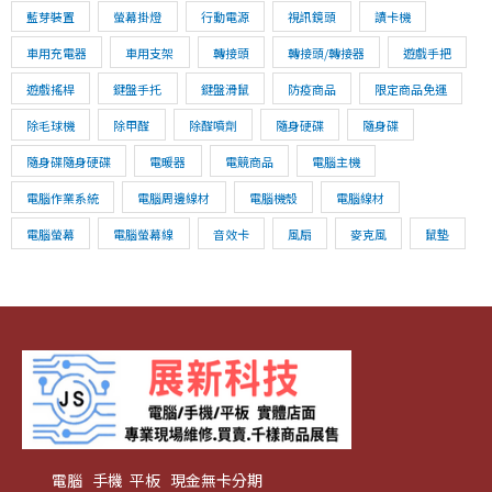
藍芽裝置
螢幕掛燈
行動電源
視訊鏡頭
讀卡機
車用充電器
車用支架
轉接頭
轉接頭/轉接器
遊戲手把
遊戲搖桿
鍵盤手托
鍵盤滑鼠
防疫商品
限定商品免運
除毛球機
除甲醛
除醛噴劑
隨身硬碟
隨身碟
隨身碟隨身硬碟
電暖器
電競商品
電腦主機
電腦作業系統
電腦周邊線材
電腦機殼
電腦線材
電腦螢幕
電腦螢幕線
音效卡
風扇
麥克風
鼠墊
電腦 手機 平板 現金無卡分期