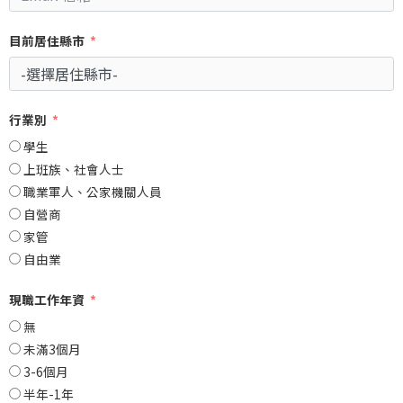
目前居住縣市
行業別
學生
上班族、社會人士
職業軍人、公家機關人員
自營商
家管
自由業
現職工作年資
無
未滿3個月
3-6個月
半年-1年