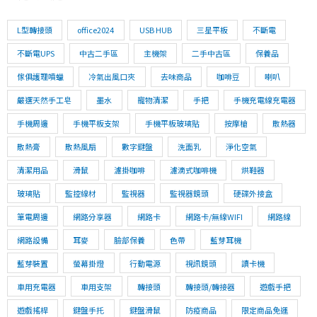
L型轉接頭
office2024
USB HUB
三星平板
不斷電
不斷電UPS
中古二手區
主機架
二手中古區
保養品
傢俱護理噴蠟
冷氣出風口夾
去味商品
咖啡豆
喇叭
嚴選天然手工皂
墨水
寵物清潔
手把
手機充電線充電器
手機周邊
手機平板支架
手機平板玻璃貼
按摩槍
散熱器
散熱膏
散熱風扇
數字鍵盤
洗面乳
淨化空氣
清潔用品
滑鼠
濾掛咖啡
濾滴式咖啡機
烘鞋器
玻璃貼
監控線材
監視器
監視器鏡頭
硬碟外接盒
筆電周邊
網路分享器
網路卡
網路卡/無線WIFI
網路線
網路設備
耳麥
臉部保養
色帶
藍芽耳機
藍芽裝置
螢幕掛燈
行動電源
視訊鏡頭
讀卡機
車用充電器
車用支架
轉接頭
轉接頭/轉接器
遊戲手把
遊戲搖桿
鍵盤手托
鍵盤滑鼠
防疫商品
限定商品免運