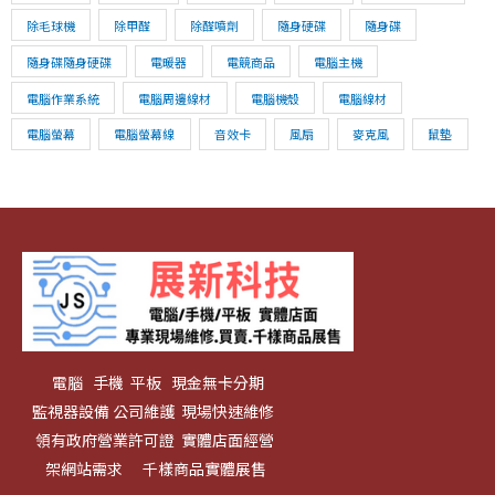
除毛球機
除甲醛
除醛噴劑
隨身硬碟
隨身碟
隨身碟隨身硬碟
電暖器
電競商品
電腦主機
電腦作業系統
電腦周邊線材
電腦機殼
電腦線材
電腦螢幕
電腦螢幕線
音效卡
風扇
麥克風
鼠墊
電腦 手機 平板 現金無卡分期
監視器設備 公司維護 現場快速維修
領有政府營業許可證 實體店面經營
架網站需求 千樣商品實體展售