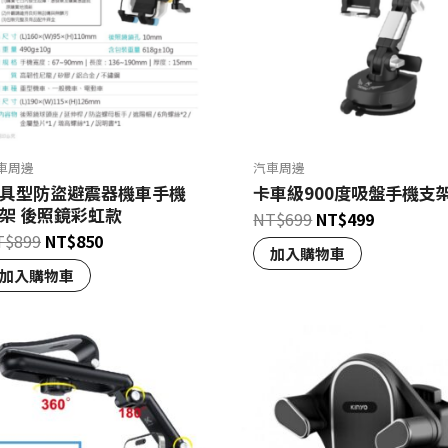
車周邊
汽車周邊
具型防盜避震器機車手機
卡車級900度吸盤手機支
架 後照鏡彩虹款
NT$
699
NT$
499
T$
899
NT$
850
加入購物車
加入購物車