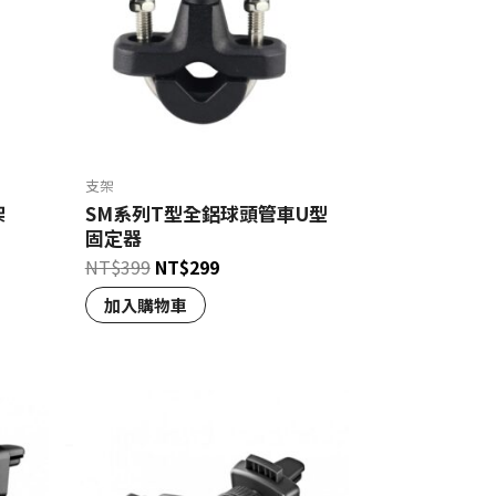
支架
架
SM系列T型全鋁球頭管車U型
固定器
NT$
399
NT$
299
加入購物車