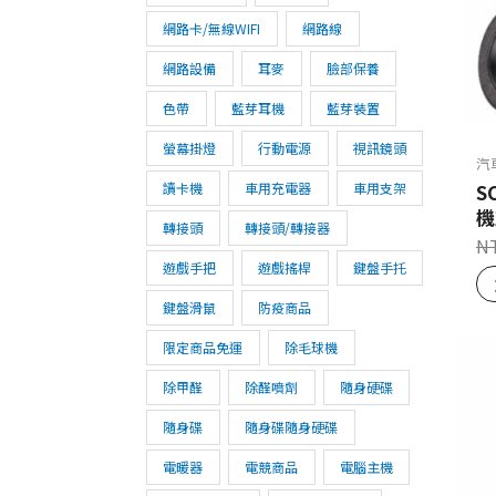
網路卡/無線WIFI
網路線
網路設備
耳麥
臉部保養
色帶
藍芽耳機
藍芽裝置
螢幕掛燈
行動電源
視訊鏡頭
汽
讀卡機
車用充電器
車用支架
S
機
轉接頭
轉接頭/轉接器
N
遊戲手把
遊戲搖桿
鍵盤手托
鍵盤滑鼠
防疫商品
限定商品免運
除毛球機
除甲醛
除醛噴劑
隨身硬碟
隨身碟
隨身碟隨身硬碟
電暖器
電競商品
電腦主機