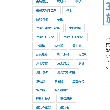
去味商品
咖啡豆
喇叭
嚴選天然手工皂
墨水
寵物清潔
手把
手機充電線充電器
手機周邊
手機平板支架
手機平板玻璃貼
汽
汽
按摩槍
散熱器
散熱膏
架
散熱風扇
數字鍵盤
洗面乳
N
淨化空氣
清潔用品
滑鼠
濾掛咖啡
濾滴式咖啡機
烘鞋器
玻璃貼
監控線材
監視器
監視器鏡頭
硬碟外接盒
筆電周邊
網路分享器
網路卡