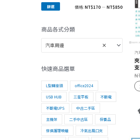
篩選
價格:
NT$170
—
NT$850
商品各式分類
汽車周邊
×
汽
夾
支
快速商品選單
N
L型轉接頭
office2024
USB HUB
三星平板
不斷電
不斷電UPS
中古二手區
主機架
二手中古區
保養品
傢俱護理噴蠟
冷氣出風口夾