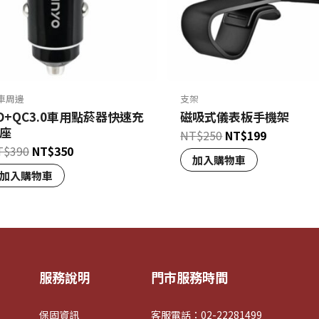
車周邊
支架
D+QC3.0車用點菸器快速充
磁吸式儀表板手機架
座
NT$
250
NT$
199
T$
390
NT$
350
加入購物車
加入購物車
服務說明
門市服務時間
保固資訊
客服電話：02-22281499