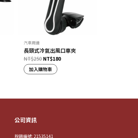
汽車周邊
長頸式冷氣出風口車夾
NT$
250
NT$
180
加入購物車
公司資訊
稅籍編號: 21535141