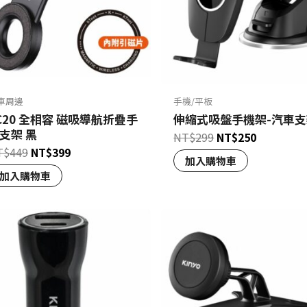
車周邊
手機/平板
C20 全相容 磁吸導航折疊手
伸縮式吸盤手機架-汽車
支架 黑
NT$
299
NT$
250
T$
449
NT$
399
加入購物車
加入購物車