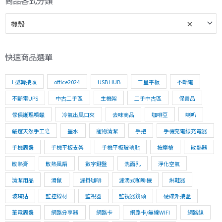
商品各式分類
機殼
×
快速商品選單
L型轉接頭
office2024
USB HUB
三星平板
不斷電
不斷電UPS
中古二手區
主機架
二手中古區
保養品
傢俱護理噴蠟
冷氣出風口夾
去味商品
咖啡豆
喇叭
嚴選天然手工皂
墨水
寵物清潔
手把
手機充電線充電器
手機周邊
手機平板支架
手機平板玻璃貼
按摩槍
散熱器
散熱膏
散熱風扇
數字鍵盤
洗面乳
淨化空氣
清潔用品
滑鼠
濾掛咖啡
濾滴式咖啡機
烘鞋器
玻璃貼
監控線材
監視器
監視器鏡頭
硬碟外接盒
筆電周邊
網路分享器
網路卡
網路卡/無線WIFI
網路線