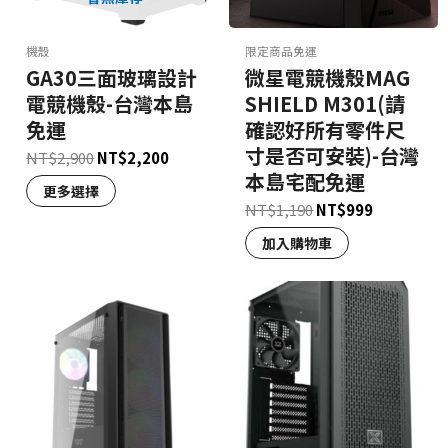
機殼
限定商品免運
GA30三面玻璃設計
微星電競機殼MAG
電競機殼-台灣本島
SHIELD M301(請
免運
確認好所有零件尺
寸是否可安裝)-台灣
NT$
2,900
NT$
2,200
本島宅配免運
更多選擇
NT$
1,190
NT$
999
加入購物車