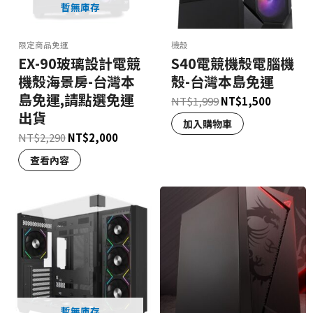
暫無庫存
限定商品免運
機殼
EX-90玻璃設計電競
S40電競機殼電腦機
機殼海景房-台灣本
殼-台灣本島免運
島免運,請點選免運
NT$
1,999
NT$
1,500
出貨
加入購物車
NT$
2,290
NT$
2,000
查看內容
暫無庫存