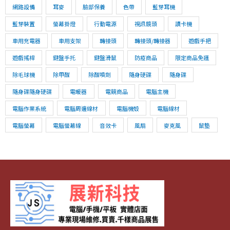
網路設備
耳麥
臉部保養
色帶
藍芽耳機
藍芽裝置
螢幕掛燈
行動電源
視訊鏡頭
讀卡機
車用充電器
車用支架
轉接頭
轉接頭/轉接器
遊戲手把
遊戲搖桿
鍵盤手托
鍵盤滑鼠
防疫商品
限定商品免運
除毛球機
除甲醛
除醛噴劑
隨身硬碟
隨身碟
隨身碟隨身硬碟
電暖器
電競商品
電腦主機
電腦作業系統
電腦周邊線材
電腦機殼
電腦線材
電腦螢幕
電腦螢幕線
音效卡
風扇
麥克風
鼠墊