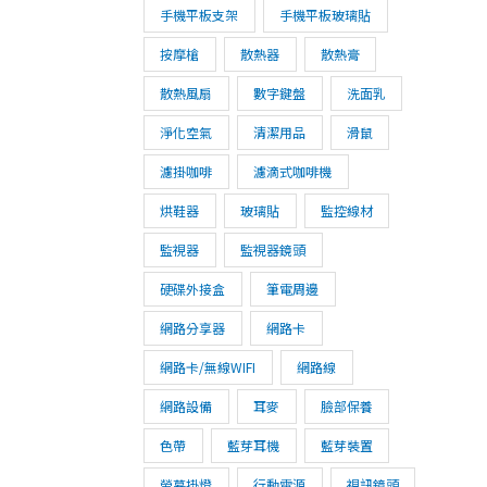
手機平板支架
手機平板玻璃貼
按摩槍
散熱器
散熱膏
散熱風扇
數字鍵盤
洗面乳
淨化空氣
清潔用品
滑鼠
濾掛咖啡
濾滴式咖啡機
烘鞋器
玻璃貼
監控線材
監視器
監視器鏡頭
硬碟外接盒
筆電周邊
網路分享器
網路卡
網路卡/無線WIFI
網路線
網路設備
耳麥
臉部保養
色帶
藍芽耳機
藍芽裝置
螢幕掛燈
行動電源
視訊鏡頭