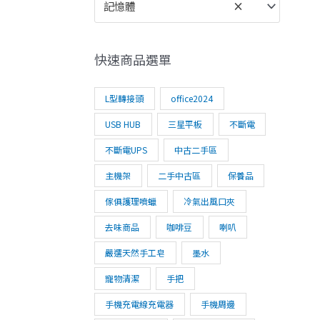
記憶體
×
快速商品選單
L型轉接頭
office2024
USB HUB
三星平板
不斷電
不斷電UPS
中古二手區
主機架
二手中古區
保養品
傢俱護理噴蠟
冷氣出風口夾
去味商品
咖啡豆
喇叭
嚴選天然手工皂
墨水
寵物清潔
手把
手機充電線充電器
手機周邊