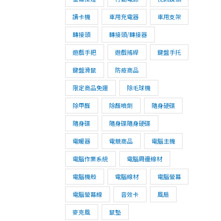
讀卡機
車用充電器
車用支架
轉接頭
轉接頭/轉接器
遊戲手把
遊戲搖桿
鍵盤手托
鍵盤滑鼠
防疫商品
限定商品免運
除毛球機
除甲醛
除醛噴劑
隨身硬碟
隨身碟
隨身碟隨身硬碟
電暖器
電競商品
電腦主機
電腦作業系統
電腦周邊線材
電腦機殼
電腦線材
電腦螢幕
電腦螢幕線
音效卡
風扇
麥克風
鼠墊