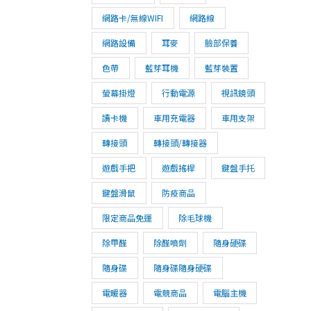
網路卡/無線WIFI
網路線
網路設備
耳麥
臉部保養
色帶
藍芽耳機
藍芽裝置
螢幕掛燈
行動電源
視訊鏡頭
讀卡機
車用充電器
車用支架
轉接頭
轉接頭/轉接器
遊戲手把
遊戲搖桿
鍵盤手托
鍵盤滑鼠
防疫商品
限定商品免運
除毛球機
除甲醛
除醛噴劑
隨身硬碟
隨身碟
隨身碟隨身硬碟
電暖器
電競商品
電腦主機