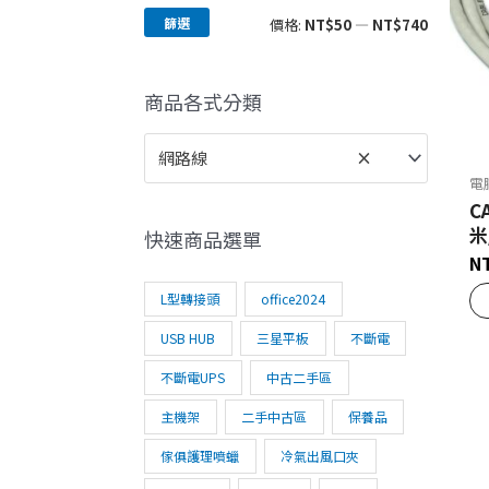
篩選
價格:
NT$50
—
NT$740
商品各式分類
網路線
×
電
C
米
快速商品選單
N
L型轉接頭
office2024
USB HUB
三星平板
不斷電
不斷電UPS
中古二手區
主機架
二手中古區
保養品
傢俱護理噴蠟
冷氣出風口夾