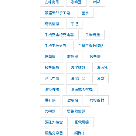
去味商品
咖啡豆
喇叭
嚴選天然手工皂
墨水
寵物清潔
手把
手機充電線充電器
手機周邊
手機平板支架
手機平板玻璃貼
按摩槍
散熱器
散熱膏
散熱風扇
數字鍵盤
洗面乳
淨化空氣
清潔用品
滑鼠
濾掛咖啡
濾滴式咖啡機
烘鞋器
玻璃貼
監控線材
監視器
監視器鏡頭
硬碟外接盒
筆電周邊
網路分享器
網路卡