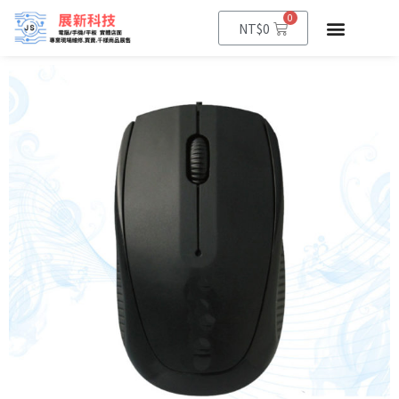
0
NT$
0