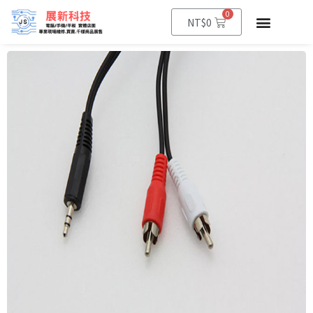
0
NT$
0