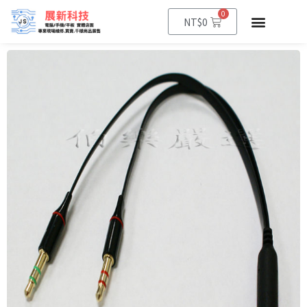
0
NT$
0