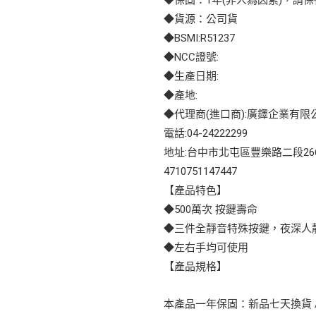
◆貨源：公司貨
◆BSMI:R51237
◆NCC證號:
◆生產日期:
◆產地:
◆代理商(進口商):廣鐸企業有限
電話:04-24222299
地址:台中市北屯區豐樂路二段26
4710751147447
【產品特色】
◆500萬次 按鍵壽命
◆三件全靜音特殊按鍵，夜深人
◆左右手均可使用
【產品規格】
本產品一年保固：新品七天換貨 