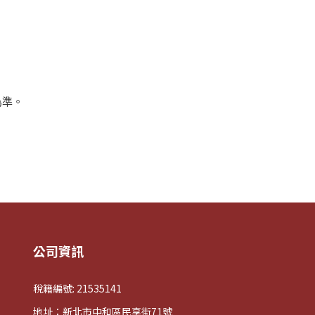
為準。
公司資訊
稅籍編號: 21535141
地址：新北市中和區民享街71號