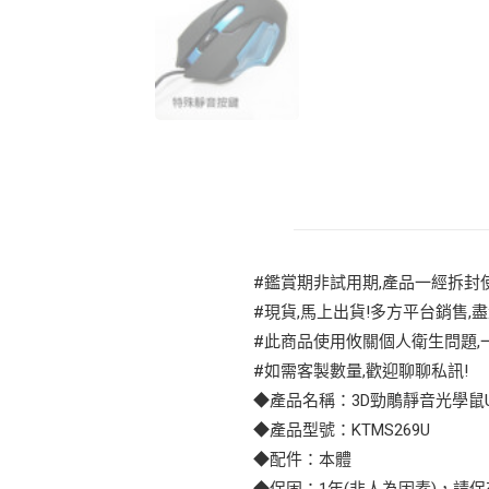
#鑑賞期非試用期,產品一經拆封使
#現貨,馬上出貨!多方平台銷售,盡
#此商品使用攸關個人衛生問題,一
#如需客製數量,歡迎聊聊私訊!
◆產品名稱：3D勁鵰靜音光學鼠U
◆產品型號：KTMS269U
◆配件：本體
◆保固：1年(非人為因素)，請