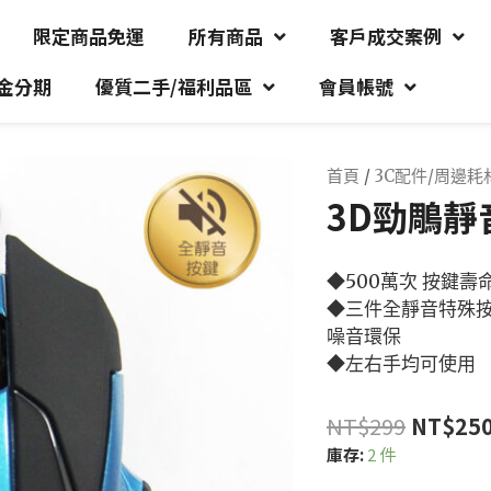
限定商品免運
所有商品
客戶成交案例
金分期
優質二手/福利品區
會員帳號
首頁
/
3C配件/周邊耗
3D勁鵰靜
◆500萬次 按鍵壽
◆三件全靜音特殊
噪音環保
◆左右手均可使用
NT$
299
NT$
25
庫存:
2 件