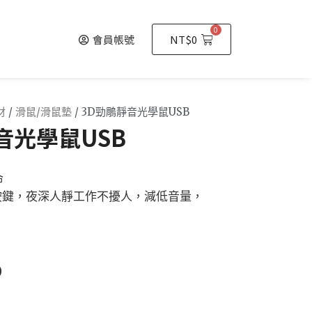
0
會員帳號
NT$
0
材
/
滑鼠/滑鼠墊
/ 3D勁鵰靜音光學鼠USB
音光學鼠USB
命
按鍵，夜深人靜工作不擾人，減低音量，
0