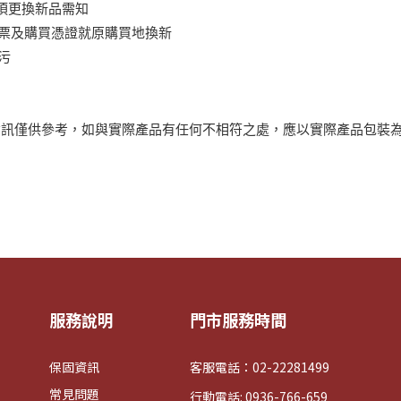
須更換新品需知
發票及購買憑證就原購買地換新
污
資訊僅供參考，如與實際產品有任何不相符之處，應以實際產品包裝
服務說明
門市服務時間
保固資訊
客服電話：02-22281499
常見問題
行動電話: 0936-766-659