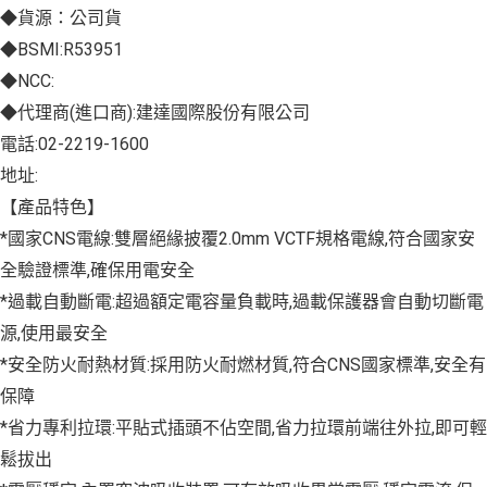
◆貨源：公司貨
◆BSMI:R53951
◆NCC:
◆代理商(進口商):建達國際股份有限公司
電話:02-2219-1600
地址:
【產品特色】
*國家CNS電線:雙層絕緣披覆2.0mm VCTF規格電線,符合國家安
全驗證標準,確保用電安全
*過載自動斷電:超過額定電容量負載時,過載保護器會自動切斷電
源,使用最安全
*安全防火耐熱材質:採用防火耐燃材質,符合CNS國家標準,安全有
保障
*省力專利拉環:平貼式插頭不佔空間,省力拉環前端往外拉,即可輕
鬆拔出