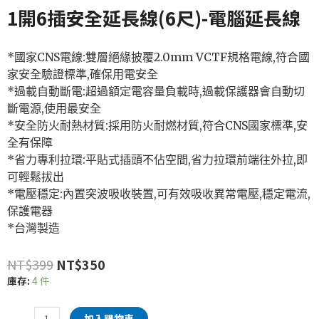
1開6插安全延長線(6尺)-電腦延長線
*國家CNS電線:雙層絕緣披覆2.0mm VCTF規格電線,符合國
家安全驗證標準,確保用電安全
*過載自動斷電:超過額定電容量負載時,過載保護器會自動切
斷電源,使用最安全
*安全防火耐熱材質:採用防火耐燃材質,符合CNS國家標準,安
全有保障
*省力專利拉環:平貼式插頭不佔空間,省力拉環前端往外拉,即
可輕鬆拔出
*電壓穩定:內置突波吸收裝置,可有效吸收異常電壓,穩定電流,
保護電器
*台灣製造
NT$
399
NT$
350
庫存:
4 件
加入購物車