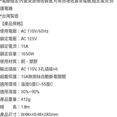
*電壓穩定:內置突波吸收裝置,可有效吸收異常電壓,穩定電流,保
護電器
*台灣製造
【產品規格】
使用電壓：AC 110V/60Hz
額定電壓：AC 125V
額定電流：15A
額定容量：1650W
使用材質：銅、塑膠
輸出插座：AC 110V, 3孔插座×6
超載保護：15A無熔絲自動斷電開關
適用環境：溫度0度C~55度C
適用濕度：30%~90%
產品重量：412g
線 長：1.8m
產品尺寸：W48×H248×28Dmm