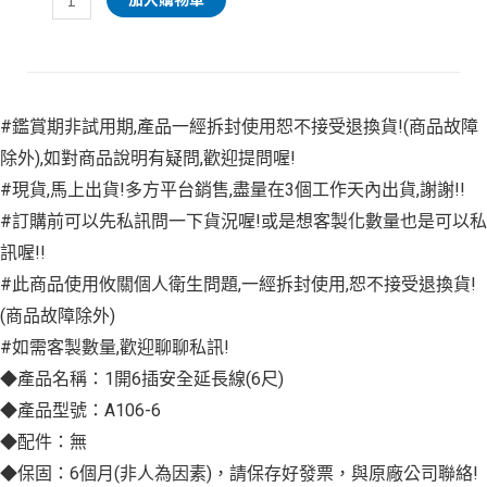
#鑑賞期非試用期,產品一經拆封使用恕不接受退換貨!(商品故障
除外),如對商品說明有疑問,歡迎提問喔!
#現貨,馬上出貨!多方平台銷售,盡量在3個工作天內出貨,謝謝!!
#訂購前可以先私訊問一下貨況喔!或是想客製化數量也是可以私
訊喔!!
#此商品使用攸關個人衛生問題,一經拆封使用,恕不接受退換貨!
(商品故障除外)
#如需客製數量,歡迎聊聊私訊!
◆產品名稱：1開6插安全延長線(6尺)
◆產品型號：A106-6
◆配件：無
◆保固：6個月(非人為因素)，請保存好發票，與原廠公司聯絡!