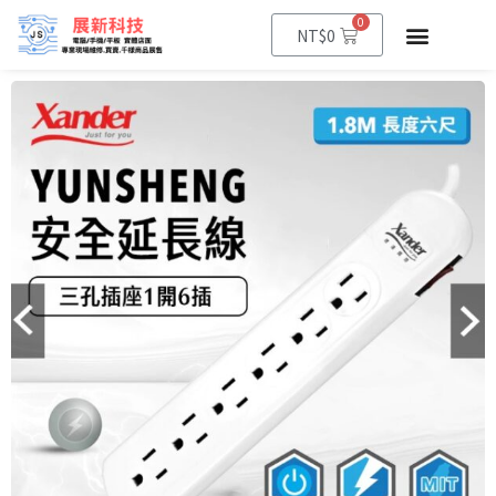
0
NT$
0