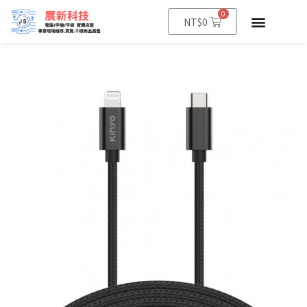
0
NT$
0