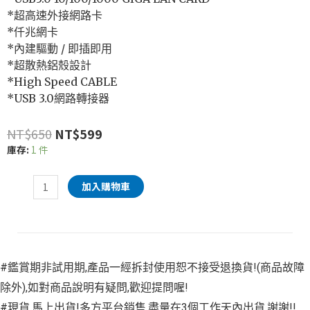
*超高速外接網路卡
*仟兆網卡
*內建驅動 / 即插即用
*超散熱鋁殼設計
*High Speed CABLE
*USB 3.0網路轉接器
NT$
650
NT$
599
庫存:
1 件
加入購物車
#鑑賞期非試用期,產品一經拆封使用恕不接受退換貨!(商品故障
除外),如對商品說明有疑問,歡迎提問喔!
#現貨,馬上出貨!多方平台銷售,盡量在3個工作天內出貨,謝謝!!