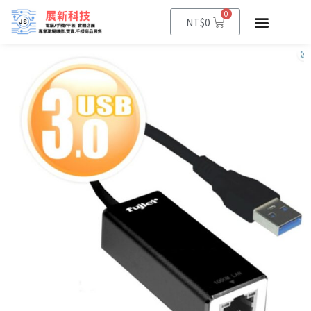
0
NT$
0