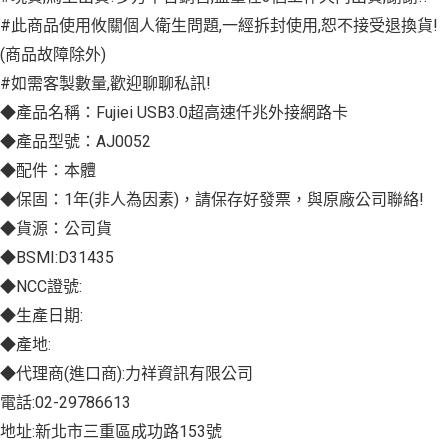
#此商品使用攸關個人衛生問題,一經拆封使用,恕不接受退換貨!
(商品故障除外)
#如需客製數量,歡迎聊聊私訊!
◆產品名稱：Fujiei USB3.0超高速仟兆外接網路卡
◆產品型號：AJ0052
◆配件：本體
◆保固：1年(非人為因素)，請保存好發票，與原廠公司聯絡!
◆貨源：公司貨
◆BSMI:D31435
◆NCC證號:
◆生產日期:
◆產地:
◆代理商(進口商):力祥資訊有限公司
電話:02-29786613
地址:新北市三重區成功路153號