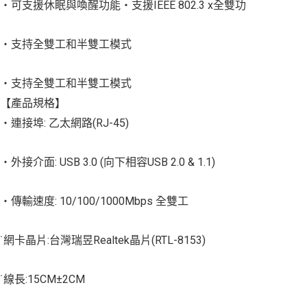
‧可支援休眠與喚醒功能‧支援IEEE 802.3 x全雙功
‧支持全雙工和半雙工模式
‧支持全雙工和半雙工模式
【產品規格】
‧連接埠: 乙太網路(RJ-45)
‧外接介面: USB 3.0 (向下相容USB 2.0 & 1.1)
‧傳輸速度: 10/100/1000Mbps 全雙工
˙網卡晶片:台灣瑞昱Realtek晶片(RTL-8153)
˙線長:15CM±2CM