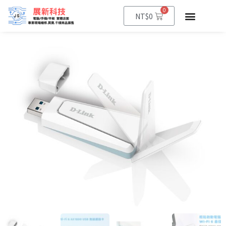
0
NT$
0