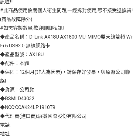
訊喔!!
#此商品使用攸關個人衛生問題,一經拆封使用,恕不接受退換貨!
(商品故障除外)
#如需客製數量,歡迎聊聊私訊!
◆產品名稱：D-Link AX18U AX1800 MU-MIMO雙天線雙頻 Wi-
Fi 6 USB3.0 無線網路卡
◆產品型號：AX18U
◆配件：本體
◆保固：12個月(非人為因素)，請保存好發票，與原廠公司聯
絡!
◆貨源：公司貨
◆BSMI:D43032
◆NCC:CCAK24LP1910T9
◆代理商(進口商):展碁國際股份有限公司
電話:
地址: