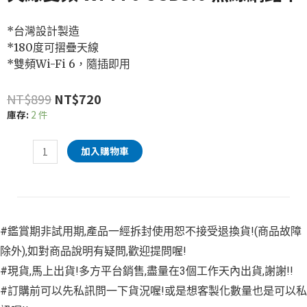
*台灣設計製造
*180度可摺疊天線
*雙頻Wi-Fi 6，隨插即用
NT$
899
NT$
720
庫存:
2 件
加入購物車
#鑑賞期非試用期,產品一經拆封使用恕不接受退換貨!(商品故障
除外),如對商品說明有疑問,歡迎提問喔!
#現貨,馬上出貨!多方平台銷售,盡量在3個工作天內出貨,謝謝!!
#訂購前可以先私訊問一下貨況喔!或是想客製化數量也是可以私