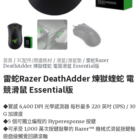
首頁
/
3C配件/周邊耗材
/
滑鼠/滑鼠墊
/ 雷蛇Razer
DeathAdder 煉獄蝰蛇 電競滑鼠 Essential版
雷蛇Razer DeathAdder 煉獄蝰蛇 電
競滑鼠 Essential版
◆實感 6,400 DPI 光學感測器 每秒最多 220 英吋 (IPS) / 30
G 加速度
◆5 個可獨立編程的 Hyperesponse 按鍵
◆可承受 1,000 萬次按鍵敲擊的 Razer™ 機械式滑鼠按鍵軸
遊戲級觸覺回饋滾輪