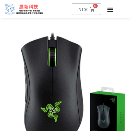
0
NT$
0