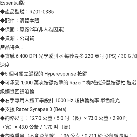
Essential版
◆產品型號：RZ01-0385
◆配件：滑鼠本體
◆保固：原廠2年(非人為因素)
◆貨源：公司貨
產品特色：
◆實感 6,400 DPI 光學感測器 每秒最多 220 英吋 (IPS) / 30 G 加
速度
◆5 個可獨立編程的 Hyperesponse 按鍵
◆可承受 1,000 萬次按鍵敲擊的 Razer™ 機械式滑鼠按鍵軸 遊戲
級觸覺回饋滾輪
◆右手專用人體工學設計 1000 Hz 超快輪詢率 單色綠光
◆支援 Razer Synapse 3 (Beta)
◆約略尺寸：127.0 公釐 / 5.0 吋（長）× 73.0 公釐 / 2.90 吋
（寬）× 43.0 公釐 / 1.70 吋（高）
◆約略重量（不含滑鼠線）：96 公克 / 0.211 磅 滑鼠線長度：