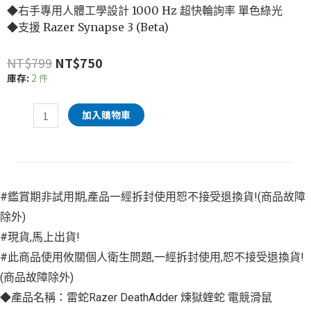
◆右手專用人體工學設計 1000 Hz 超快輪詢率 單色綠光
◆支援 Razer Synapse 3 (Beta)
NT$
799
NT$
750
庫存:
2 件
加入購物車
#鑑賞期非試用期,產品一經拆封使用恕不接受退換貨!(商品故障
除外)
#現貨,馬上出貨!
#此商品使用攸關個人衛生問題,一經拆封使用,恕不接受退換貨!
(商品故障除外)
◆產品名稱：雷蛇Razer DeathAdder 煉獄蝰蛇 電競滑鼠