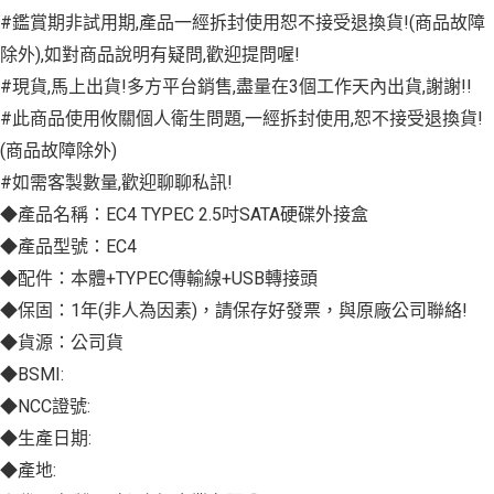
#鑑賞期非試用期,產品一經拆封使用恕不接受退換貨!(商品故障
除外),如對商品說明有疑問,歡迎提問喔!
#現貨,馬上出貨!多方平台銷售,盡量在3個工作天內出貨,謝謝!!
#此商品使用攸關個人衛生問題,一經拆封使用,恕不接受退換貨!
(商品故障除外)
#如需客製數量,歡迎聊聊私訊!
◆產品名稱：EC4 TYPEC 2.5吋SATA硬碟外接盒
◆產品型號：EC4
◆配件：本體+TYPEC傳輸線+USB轉接頭
◆保固：1年(非人為因素)，請保存好發票，與原廠公司聯絡!
◆貨源：公司貨
◆BSMI:
◆NCC證號:
◆生產日期:
◆產地: