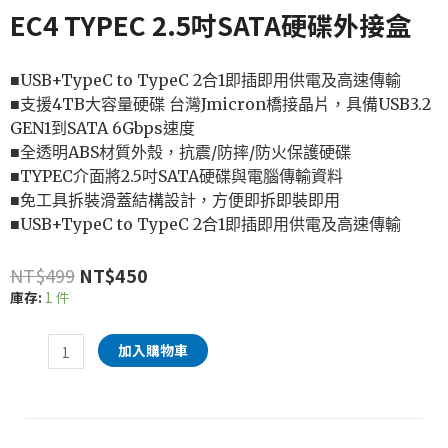
EC4 TYPEC 2.5吋SATA硬碟外接盒
■USB+TypeC to TypeC 2合1即插即用供電及高速傳輸
■支援4TB大容量硬碟 台灣Jmicron橋接晶片，具備USB3.2
GEN1到SATA 6Gbps速度
■全透明ABS材質外殼，抗震/防摔/防火保護硬碟
■TYPEC介面將2.5吋SATA硬碟與電腦傳輸資料
■免工具拆裝滑蓋結構設計，方便即拆即裝即用
■USB+TypeC to TypeC 2合1即插即用供電及高速傳輸
NT$
499
NT$
450
庫存:
1 件
加入購物車