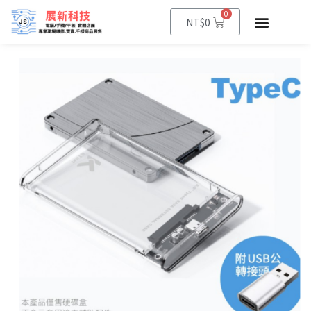
0
NT$
0