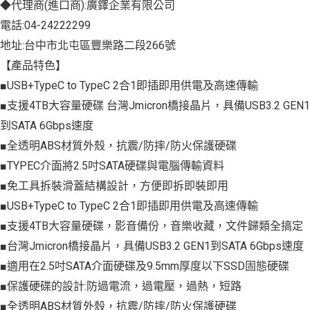
◆代理商(進口商):廣鐸企業有限公司
電話:04-24222299
地址:台中市北屯區豐樂路二段266號
【產品特色】
■USB+TypeC to TypeC 2合1即插即用供電及高速傳輸
■支援4TB大容量硬碟 台灣Jmicron橋接晶片，具備USB3.2 GEN1
到SATA 6Gbps速度
■全透明ABS材質外殼，抗震/防摔/防火保護硬碟
■TYPEC介面將2.5吋SATA硬碟與電腦傳輸資料
■免工具拆裝滑蓋結構設計，方便即拆即裝即用
■USB+TypeC to TypeC 2合1即插即用供電及高速傳輸
■支援4TB大容量硬碟，影音備份，音樂收藏，文件歸類全搞定
■台灣Jmicron橋接晶片，具備USB3.2 GEN1到SATA 6Gbps速度
■適用在2.5吋SATA介面硬碟及9.5mm厚度以下SSD固態硬碟
■保護硬碟的設計:防過電流，過電壓，過熱，短路
■全透明ABS材質外殼，抗震/防摔/防火保護硬碟