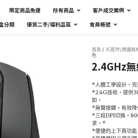
限定商品免運
所有商品
客戶成交案例
金分期
優質二手/福利品區
會員帳號
首頁
/
3C配件/周邊耗
色
2.4GH
*人體工學設計，
*2.4G技術，提
如。
*無聲按鍵，有效
*三段DPI切換，800 
求。*
*便捷的上下頁功