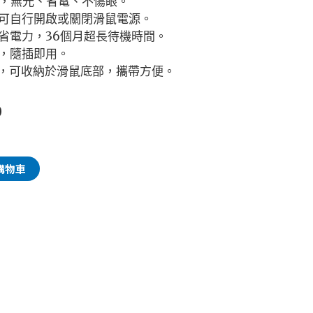
擎，無光、省電、不傷眼。
，可自行開啟或關閉滑鼠電源。
省電力，36個月超長待機時間。
，隨插即用。
器，可收納於滑鼠底部，攜帶方便。
0
購物車