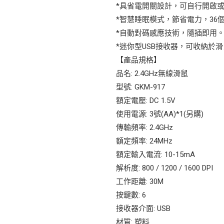
*具省電開關設計，可自行開啟
*智慧睡眠模式，節省電力，36
*自動對碼感應技術，隨插即用
*迷你型USB接收器，可收納於
【產品規格】
品名: 2.4GHz無線滑鼠
型號: GKM-917
額定電壓: DC 1.5V
使用電源: 3號(AA)*1(另購)
傳輸頻率: 2.4GHz
額定頻率: 24MHz
額定輸入電流: 10-15mA
解析度: 800 / 1200 / 1600 DPI
工作距離: 30M
按鍵數: 6
接收器介面: USB
材質: 塑料