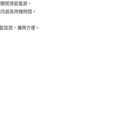
或關閉滑鼠電源。
個月超長待機時間。
。
滑鼠底部，攜帶方便。