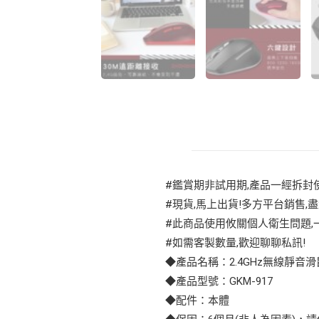
#鑑賞期非試用期,產品一經拆封使
#現貨,馬上出貨!多方平台銷售,盡
#此商品使用攸關個人衛生問題,一
#如需客製數量,歡迎聊聊私訊!
◆產品名稱：2.4GHz無線靜音滑
◆產品型號：GKM-917
◆配件：本體