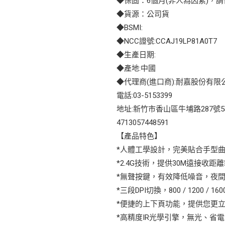
◆保固：6個月(非人為因素)，請保
◆貨源：公司貨
◆BSMI:
◆NCC證號:CCAJ19LP81A0T7
◆生產日期:
◆產地:中國
◆代理商(進口商):耐嘉股份有限
電話:03-5153399
地址:新竹市香山區牛埔路287號
4713057448591
【產品特色】
*人體工學設計，完美貼合手型
*2.4G技術，提供30M遠接收
*無聲按鍵，有效降低噪音，夜
*三段DPI切換，800 / 1200 / 
*便捷的上下頁功能，提供您更
*高精度IR光學引擎，無光、省