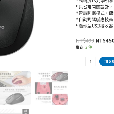
*高精度IR光學引
*具省電開關設計
*智慧睡眠模式，節
*自動對碼感應技術
*迷你型USB接收
NT$
499
NT$
45
庫存:
2 件
加入