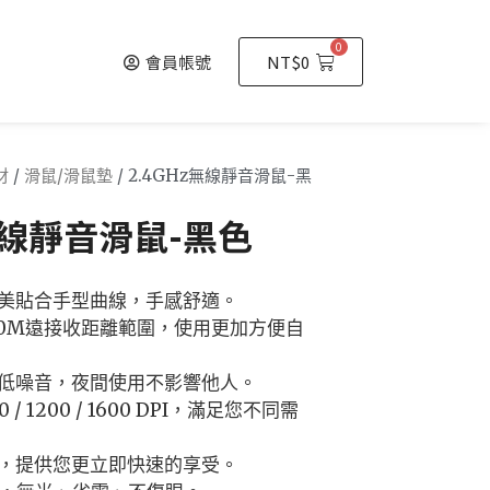
0
會員帳號
NT$
0
材
/
滑鼠/滑鼠墊
/ 2.4GHz無線靜音滑鼠-黑
z無線靜音滑鼠-黑色
完美貼合手型曲線，手感舒適。
供30M遠接收距離範圍，使用更加方便自
降低噪音，夜間使用不影響他人。
/ 1200 / 1600 DPI，滿足您不同需
能，提供您更立即快速的享受。