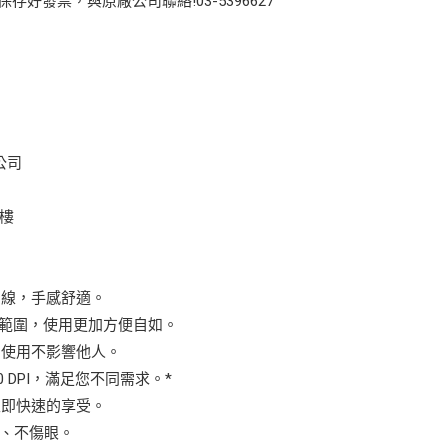
存好發票，與原廠公司聯絡!03-5396627
公司
5樓
曲線，手感舒適。
距離範圍，使用更加方便自如。
間使用不影響他人。
1600 DPI，滿足您不同需求。*
立即快速的享受。
電、不傷眼。