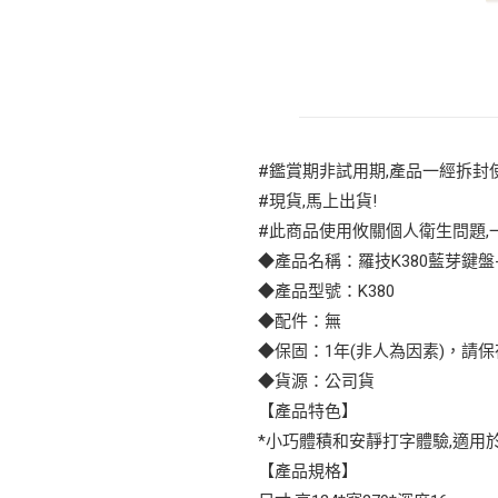
#鑑賞期非試用期,產品一經拆封
#現貨,馬上出貨!
#此商品使用攸關個人衛生問題,一
◆產品名稱：羅技K380藍芽鍵盤
◆產品型號：K380
◆配件：無
◆保固：1年(非人為因素)，請
◆貨源：公司貨
【產品特色】
*小巧體積和安靜打字體驗,適用
【產品規格】