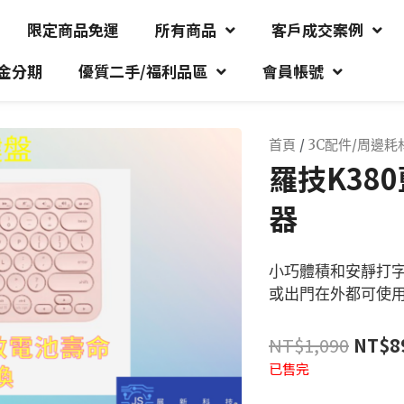
限定商品免運
所有商品
客戶成交案例
金分期
優質二手/福利品區
會員帳號
首頁
/
3C配件/周邊耗
羅技K38
器
小巧體積和安靜打字
或出門在外都可使
NT$
1,090
NT$
8
已售完