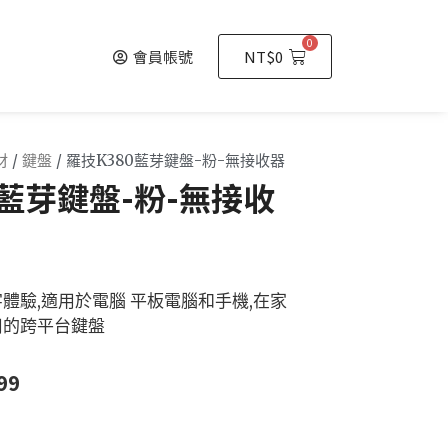
0
會員帳號
NT$
0
材
/
鍵盤
/ 羅技K380藍芽鍵盤-粉-無接收器
0藍芽鍵盤-粉-無接收
體驗,適用於電腦 平板電腦和手機,在家
用的跨平台鍵盤
99