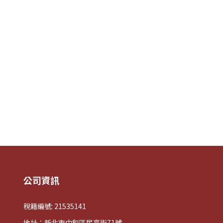
。
公司資訊
稅籍編號: 21535141
地址：新北市中和區民享街71號