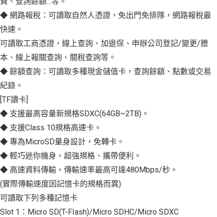
費、查詢餘額…等。
◆ 網路報稅：可讀取自然人憑證，免出門免排隊，網路報稅最
快速。
可讀取工商憑證，線上查詢、加退保、申辦公司登記/變更/謄
本、線上報關查詢、關稅查詢等。
◆ 餘額查詢：可讀取多種現金儲值卡，查詢餘額、點數或交易
紀錄。
[TF讀卡]
◆ 支援最高容量新規格SDXC(64GB~2TB)。
◆ 支援Class 10規格高速卡。
◆ 專為MicroSD量身設計，免轉卡。
◆ 輕巧迷你機身，超強規格、攜帶便利。
◆ 高速資料傳輸，傳輸速率最高可達480Mbps/秒。
(實際傳輸速度因記憶卡的規格而異)
可讀取下列多種記憶卡
Slot 1：Micro SD(T-FIash)/Micro SDHC/Micro SDXC