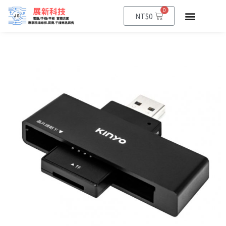
0
NT$
0