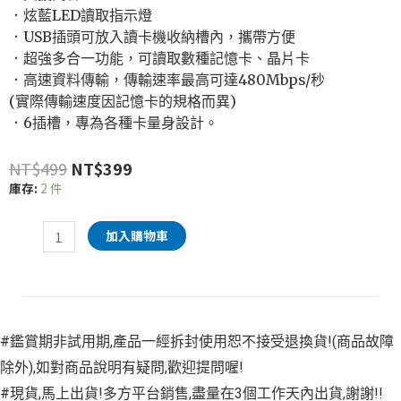
．炫藍LED讀取指示燈
．USB插頭可放入讀卡機收納槽內，攜帶方便
．超強多合一功能，可讀取數種記憶卡、晶片卡
．高速資料傳輸，傳輸速率最高可達480Mbps/秒
(實際傳輸速度因記憶卡的規格而異)
．6插槽，專為各種卡量身設計。
NT$
499
NT$
399
庫存:
2 件
加入購物車
#鑑賞期非試用期,產品一經拆封使用恕不接受退換貨!(商品故障
除外),如對商品說明有疑問,歡迎提問喔!
#現貨,馬上出貨!多方平台銷售,盡量在3個工作天內出貨,謝謝!!