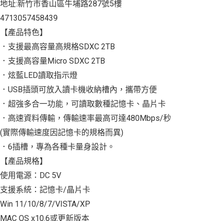
地址:新竹市香山區牛埔路287號5樓
4713057458439
【產品特色】
．支援最高容量高規格SDXC 2TB
．支援高容量Micro SDXC 2TB
．炫藍LED讀取指示燈
．USB插頭可放入讀卡機收納槽內，攜帶方便
．超強多合一功能，可讀取數種記憶卡、晶片卡
．高速資料傳輸，傳輸速率最高可達480Mbps/秒
(實際傳輸速度因記憶卡的規格而異)
．6插槽，專為各種卡量身設計。
【產品規格】
使用電源：DC 5V
支援系統：記憶卡/晶片卡
Win 11/10/8/7/VISTA/XP
MAC OS x10.6或更新版本