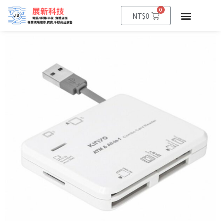
0
NT$
0