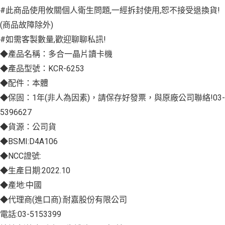
#此商品使用攸關個人衛生問題,一經拆封使用,恕不接受退換貨!
(商品故障除外)
#如需客製數量,歡迎聊聊私訊!
◆產品名稱：多合一晶片讀卡機
◆產品型號：KCR-6253
◆配件：本體
◆保固：1年(非人為因素)，請保存好發票，與原廠公司聯絡!03-
5396627
◆貨源：公司貨
◆BSMI:D4A106
◆NCC證號:
◆生產日期:2022.10
◆產地:中國
◆代理商(進口商):耐嘉股份有限公司
電話:03-5153399