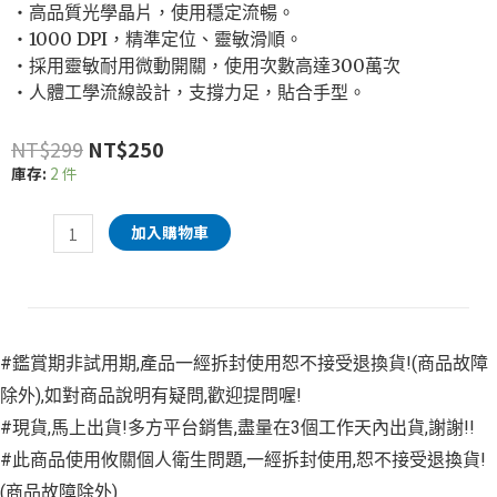
‧高品質光學晶片，使用穩定流暢。
‧1000 DPI，精準定位、靈敏滑順。
‧採用靈敏耐用微動開關，使用次數高達300萬次
‧人體工學流線設計，支撐力足，貼合手型。
NT$
299
NT$
250
庫存:
2 件
加入購物車
#鑑賞期非試用期,產品一經拆封使用恕不接受退換貨!(商品故障
除外),如對商品說明有疑問,歡迎提問喔!
#現貨,馬上出貨!多方平台銷售,盡量在3個工作天內出貨,謝謝!!
#此商品使用攸關個人衛生問題,一經拆封使用,恕不接受退換貨!
(商品故障除外)