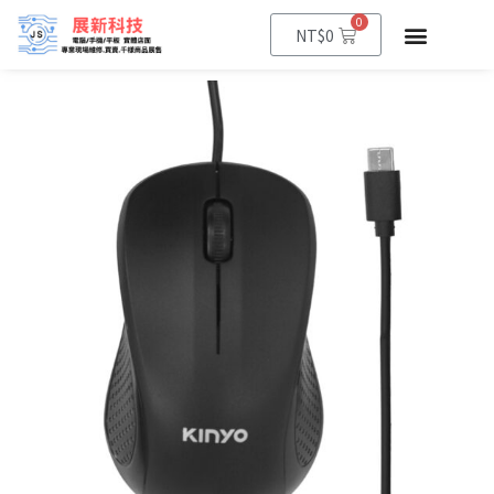
0
NT$
0