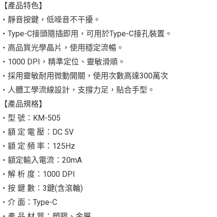
【產品特色】
‧靜音按鍵，低噪音不干擾。
‧Type-C接頭隨插即用，可用於Type-C接孔裝置。
‧高品質光學晶片，使用穩定流暢。
‧1000 DPI，精準定位、靈敏滑順。
‧採用靈敏耐用微動開關，使用次數高達300萬次
‧人體工學流線設計，支撐力足，貼合手型。
【產品規格】
‧型 號：KM-505
‧額 定 電 壓：DC 5V
‧額 定 頻 率：125Hz
‧額定輸入電流：20mA
‧解 析 度：1000 DPI
‧按 鍵 數：3鍵(含滾輪)
‧介 面：Type-C
‧產 品 材 質：塑膠、金屬