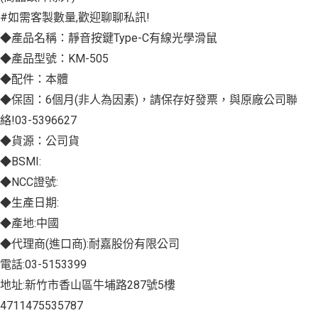
#如需客製數量,歡迎聊聊私訊!
◆產品名稱：靜音按鍵Type-C有線光學滑鼠
◆產品型號：KM-505
◆配件：本體
◆保固：6個月(非人為因素)，請保存好發票，與原廠公司聯
絡!03-5396627
◆貨源：公司貨
◆BSMI:
◆NCC證號:
◆生產日期:
◆產地:中國
◆代理商(進口商):耐嘉股份有限公司
電話:03-5153399
地址:新竹市香山區牛埔路287號5樓
4711475535787