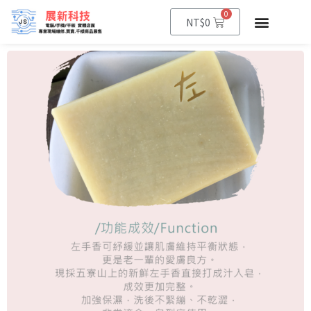
0
NT$
0