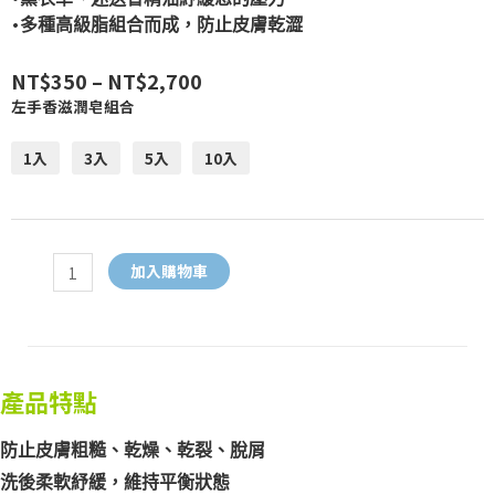
•多種高級脂組合而成，防止皮膚乾澀
NT$
350
–
NT$
2,700
左手香滋潤皂組合
1入
3入
5入
10入
加入購物車
產品特點
防止皮膚粗糙、乾燥、乾裂、脫屑
洗後柔軟紓緩，維持平衡狀態