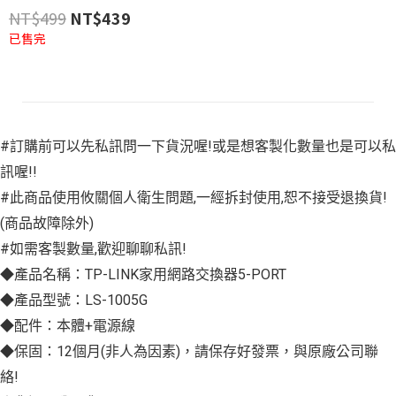
NT$
499
NT$
439
已售完
#訂購前可以先私訊問一下貨況喔!或是想客製化數量也是可以私
訊喔!!
#此商品使用攸關個人衛生問題,一經拆封使用,恕不接受退換貨!
(商品故障除外)
#如需客製數量,歡迎聊聊私訊!
◆產品名稱：TP-LINK家用網路交換器5-PORT
◆產品型號：LS-1005G
◆配件：本體+電源線
◆保固：12個月(非人為因素)，請保存好發票，與原廠公司聯
絡!