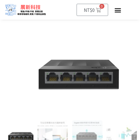
0
NT$
0