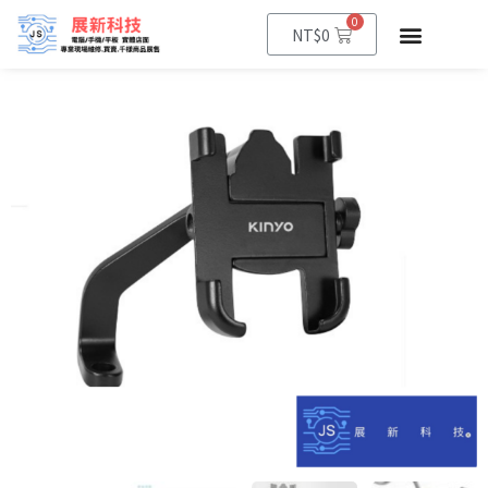
0
NT$
0