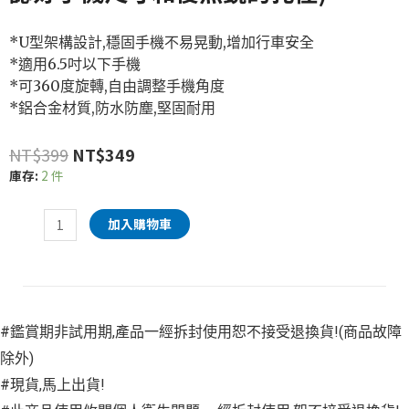
*U型架構設計,穩固手機不易晃動,增加行車安全
*適用6.5吋以下手機
*可360度旋轉,自由調整手機角度
*鋁合金材質,防水防塵,堅固耐用
NT$
399
NT$
349
庫存:
2 件
加入購物車
#鑑賞期非試用期,產品一經拆封使用恕不接受退換貨!(商品故障
除外)
#現貨,馬上出貨!