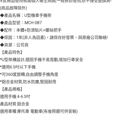
#此商品使用攸關個人衛生問題,一經拆封使用,恕不接受退換貨!
(商品故障除外)
◆產品名稱：U型機車手機架
◆產品型號：MCH-087
◆配件：本體+防滑貼片+螺絲把手
◆保固：1年(非人為因素)，請保存好發票，與原廠公司聯絡!
◆貨源：公司貨
【產品特色】
*U型架構設計,穩固手機不易晃動,增加行車安全
*適用6.5吋以下手機
*可360度旋轉,自由調整手機角度
*鋁合金材質,防水防塵,堅固耐用
【產品規格】
適用手機:4-6.5吋
產品材質:鋁合金
適用車種:摩托車 電動車(有後照鏡可供安裝)