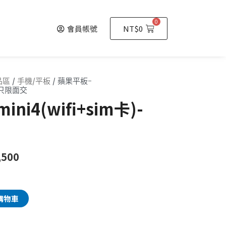
0
會員帳號
NT$
0
品區
/
手機/平板
/ 蘋果平板-
)-只限面交
ni4(wifi+sim卡)-
,500
購物車