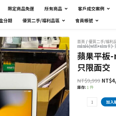
限定商品免運
所有商品
客戶成交案例
金分期
優質二手/福利品區
會員帳號
首頁
/
優質二手/福利
mini4(wifi+sim卡
蘋果平板-mi
只限面交
NT$
9,999
NT$
4
庫存:
1 件
加入