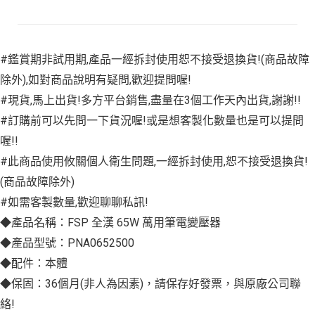
#鑑賞期非試用期,產品一經拆封使用恕不接受退換貨!(商品故障
除外),如對商品說明有疑問,歡迎提問喔!
#現貨,馬上出貨!多方平台銷售,盡量在3個工作天內出貨,謝謝!!
#訂購前可以先問一下貨況喔!或是想客製化數量也是可以提問
喔!!
#此商品使用攸關個人衛生問題,一經拆封使用,恕不接受退換貨!
(商品故障除外)
#如需客製數量,歡迎聊聊私訊!
◆產品名稱：FSP 全漢 65W 萬用筆電變壓器
◆產品型號：PNA0652500
◆配件：本體
◆保固：36個月(非人為因素)，請保存好發票，與原廠公司聯
絡!