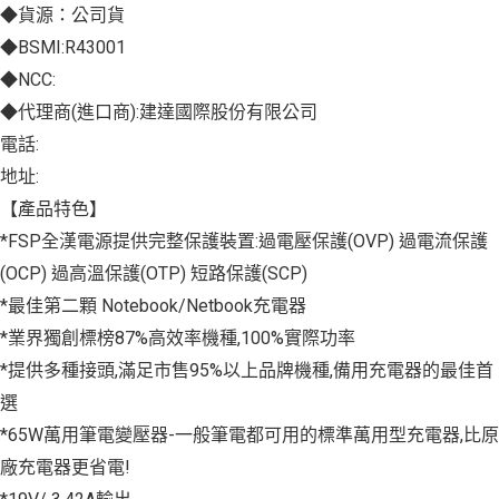
◆貨源：公司貨
◆BSMI:R43001
◆NCC:
◆代理商(進口商):建達國際股份有限公司
電話:
地址:
【產品特色】
*FSP全漢電源提供完整保護裝置:過電壓保護(OVP) 過電流保護
(OCP) 過高溫保護(OTP) 短路保護(SCP)
*最佳第二顆 Notebook/Netbook充電器
*業界獨創標榜87%高效率機種,100%實際功率
*提供多種接頭,滿足市售95%以上品牌機種,備用充電器的最佳首
選
*65W萬用筆電變壓器-一般筆電都可用的標準萬用型充電器,比原
廠充電器更省電!