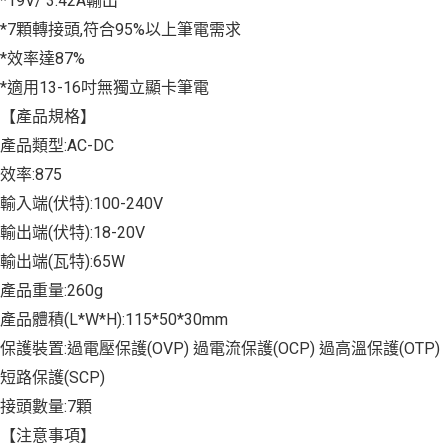
*19V/ 3.42A輸出
*7顆轉接頭,符合95%以上筆電需求
*效率達87%
*適用13-16吋無獨立顯卡筆電
【產品規格】
產品類型:AC-DC
效率:875
輸入端(伏特):100-240V
輸出端(伏特):18-20V
輸出端(瓦特):65W
產品重量:260g
產品體積(L*W*H):115*50*30mm
保護裝置:過電壓保護(OVP) 過電流保護(OCP) 過高溫保護(OTP)
短路保護(SCP)
接頭數量:7顆
【注意事項】