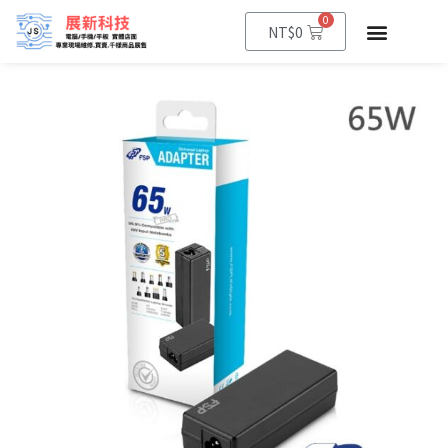
0
NT$
0