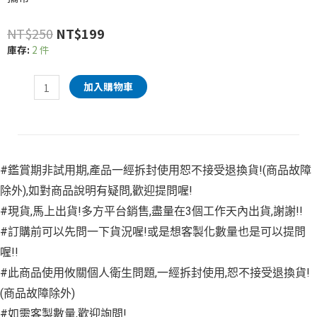
NT$
250
NT$
199
庫存:
2 件
加入購物車
#鑑賞期非試用期,產品一經拆封使用恕不接受退換貨!(商品故障
除外),如對商品說明有疑問,歡迎提問喔!
#現貨,馬上出貨!多方平台銷售,盡量在3個工作天內出貨,謝謝!!
#訂購前可以先問一下貨況喔!或是想客製化數量也是可以提問
喔!!
#此商品使用攸關個人衛生問題,一經拆封使用,恕不接受退換貨!
(商品故障除外)
#如需客製數量,歡迎詢問!