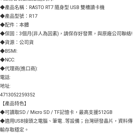
◆產品名稱：RASTO RT7 隨身型 USB 雙槽讀卡機
◆產品型號：R17
◆配件：本體
◆保固：3個月(非人為因素)，請保存好發票，與原廠公司聯絡!
◆貨源：公司貨
◆BSMI:
◆NCC:
◆代理商(進口商):
電話:
地址:
4713052259352
【產品特色】
◆可讀取SD / Micro SD / TF記憶卡，最高支援512GB
◆適用USB接頭之電腦、筆電…等設備；台灣研發晶片，資料傳
輸存取穩定。