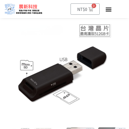
0
NT$
0