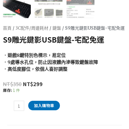
首頁
/
3C配件/周邊耗材
/
鍵盤
/ S9雕光鍵影USB鍵盤-宅配免運
S9雕光鍵影USB鍵盤-宅配免運
．遊戲8
鍵特別色標示，易定位
．9
處導水孔位，防止因液體內滲導致鍵盤故障
．高低度腳位，依個人喜好調整
NT$
350
NT$
299
庫存:
1 件
加入購物車