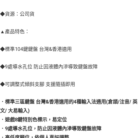
◆貨源：公司貨
▲產品特色：
◆標準104鍵鍵盤 台灣&香港適用
◆9處導水孔位 防止因液體內滲導致鍵盤故障
◆可調整式傾斜支腳 支援隨插即用
．標準三區鍵盤
台灣&
香港適用的4
種輸入法通用(
倉頡/
注音/
英
文/
大易輸入)
．遊戲8
鍵特別色標示，易定位
．9
處導水孔位，防止因液體內滲導致鍵盤故障
．高低度腳位，依個人喜好調整