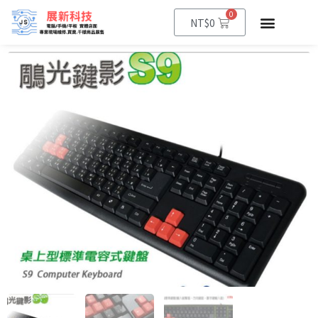
0
NT$
0