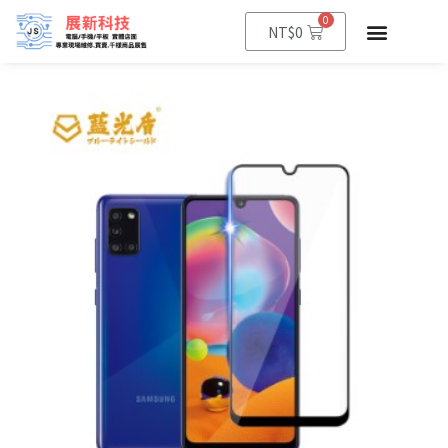
0
NT$
0