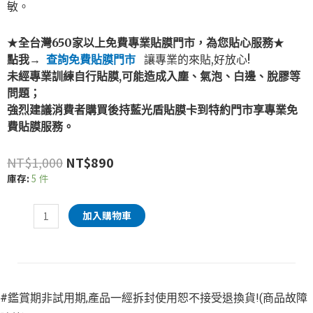
敏。
★
全台灣650
家
以上免費專業貼膜門市，為您貼心服務
★
點我→
查詢免費貼膜門市
讓專業的來貼,好放心!
未經專業訓練自行貼膜,可能造成入塵、氣泡、白邊、脫膠等
問題；
強烈建議消費者購買後持藍光盾貼膜卡到特約門市享專業免
費貼膜服務。
NT$
1,000
NT$
890
庫存:
5 件
加入購物車
#鑑賞期非試用期,產品一經拆封使用恕不接受退換貨!(商品故障