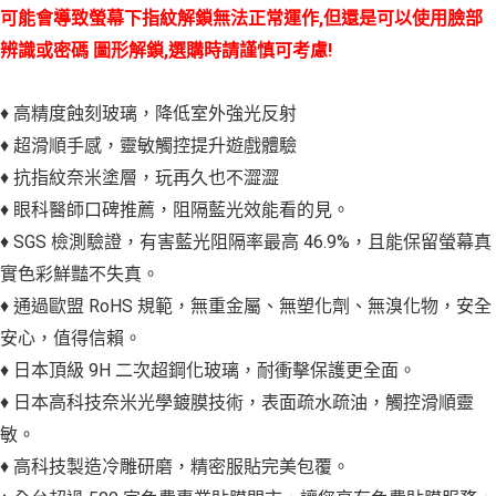
可能會導致螢幕下指紋解鎖無法正常運作,但還是可以使用臉部
辨識或密碼 圖形解鎖,選購時請謹慎可考慮!
♦ 高精度蝕刻玻璃，降低室外強光反射
♦ 超滑順手感，靈敏觸控提升遊戲體驗
♦ 抗指紋奈米塗層，玩再久也不澀澀
♦ 眼科醫師口碑推薦，阻隔藍光效能看的見。
♦ SGS 檢測驗證，有害藍光阻隔率最高 46.9%，且能保留螢幕真
實色彩鮮豔不失真。
♦ 通過歐盟 RoHS 規範，無重金屬、無塑化劑、無溴化物，安全
安心，值得信賴。
♦ 日本頂級 9H 二次超鋼化玻璃，耐衝擊保護更全面。
♦ 日本高科技奈米光學鍍膜技術，表面疏水疏油，觸控滑順靈
敏。
♦ 高科技製造冷雕研磨，精密服貼完美包覆。