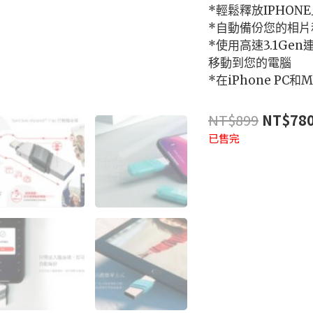
*輕鬆釋放IPHO
*自動備份您的相片
*使用高速3.1Ge
移動到您的電腦
*在iPhone PC
NT$
899
NT$
78
已售完