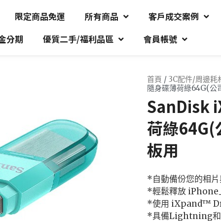
限定商品免運
所有商品
客戶成交案例
金分期
優質二手/福利品區
會員帳號
首頁
/
3C配件/周邊耗
隨身碟薄荷綠64G(公
SanDisk
荷綠64G
板用
*自動備份您的相片
*輕鬆釋放 iPhon
*使用 iXpand™ D
*具備Lightnin