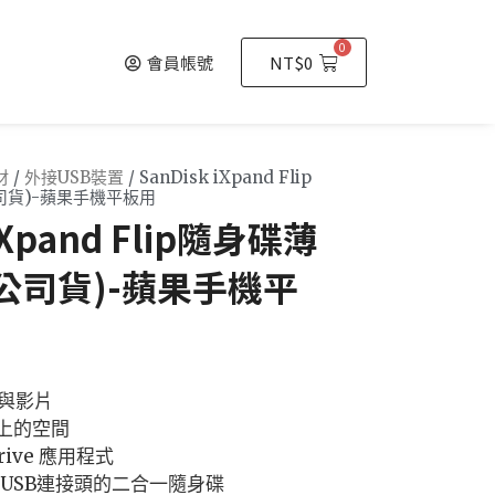
0
會員帳號
NT$
0
材
/
外接USB裝置
/ SanDisk iXpand Flip
司貨)-蘋果手機平板用
 iXpand Flip隨身碟薄
(公司貨)-蘋果手機平
與影片
e上的空間
rive 應用程式
g和USB連接頭的二合一隨身碟