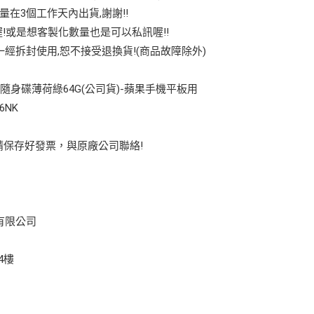
量在3個工作天內出貨,謝謝!!
!或是想客製化數量也是可以私訊喔!!
經拆封使用,恕不接受退換貨!(商品故障除外)
 Flip隨身碟薄荷綠64G(公司貨)-蘋果手機平板用
6NK
，請保存好發票，與原廠公司聯絡!
有限公司
4樓