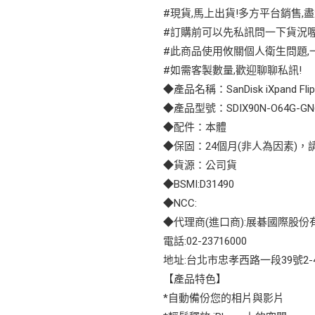
#現貨,馬上出貨!多方平台銷售,盡
#訂購前可以先私訊問一下貨況喔
#此商品使用攸關個人衛生問題,一
#如需客製數量,歡迎聊聊私訊!
◆產品名稱：SanDisk iXpand
◆產品型號：SDIX90N-O64G-GN
◆配件：本體
◆保固：24個月(非人為因素)
◆貨源：公司貨
◆BSMI:D31490
◆NCC:
◆代理商(進口商):展碁國際股份
電話:02-23716000
地址:台北市忠孝西路一段39號2-
【產品特色】
*自動備份您的相片與影片