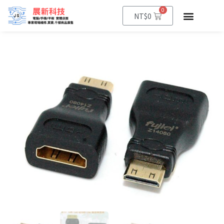
0
NT$
0