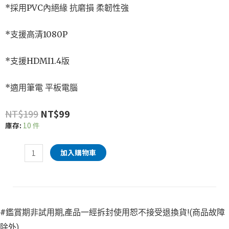
*採用PVC內絕緣 抗磨損 柔韌性強
*支援高清1080P
*支援HDMI1.4版
*適用筆電 平板電腦
NT$
199
NT$
99
庫存:
10 件
加入購物車
#鑑賞期非試用期,產品一經拆封使用恕不接受退換貨!(商品故障
除外)