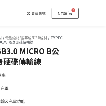
0
會員帳號
NT$
0
材
/
電腦線材/螢幕線/USB線材
/ TYPEC-
B公50CM-隨身硬碟傳輸線
SB3.0 MICRO B公
隨身硬碟傳輸線
速率
速充電
傳輸及充電功能