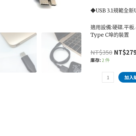
◆USB 3.1規範全新
適用設備:硬碟.平板
Type C埠的裝置
NT$
350
NT$
27
庫存:
2 件
加入