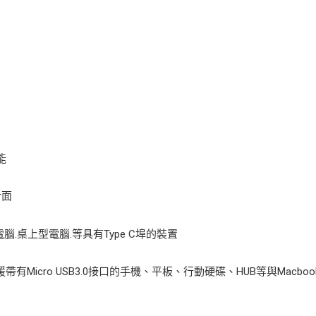
能
介面
腦.桌上型電腦.等具有Type C埠的裝置
傳輸線支援帶有Micro USB3.0接口的手機、平板、行動硬碟、HUB等與Mac