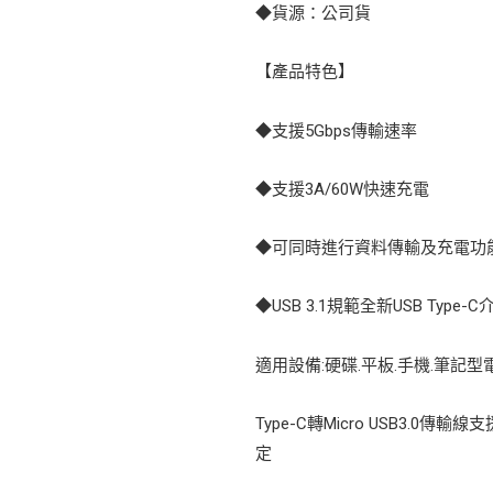
◆貨源：公司貨
【產品特色】
◆支援5Gbps傳輸速率
◆支援3A/60W快速充電
◆可同時進行資料傳輸及充電功
◆USB 3.1規範全新USB Type-C
適用設備:硬碟.平板.手機.筆記型電
Type-C轉Micro USB3.0
定