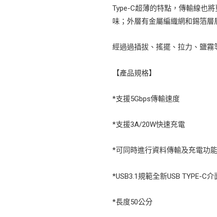
Type-C超薄的特點，傳輸線
味；外層有金屬編織網和錫箔層
經過過插拔、搖擺、拉力、鹽霧
【產品規格】
*支援5Gbps傳輸速度
*支援3A/20W快速充電
*可同時進行資料傳輸及充電功
*USB3.1規範全新USB TYPE-C介
*長度50公分