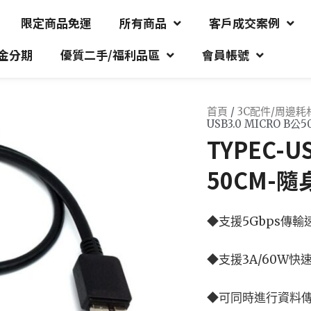
限定商品免運
所有商品
客戶成交案例
金分期
優質二手/福利品區
會員帳號
首頁
/
3C配件/周邊耗
USB3.0 MICRO 
TYPEC-U
50CM-
◆支援5Gbps傳輸
◆支援3A/60W快
◆可同時進行資料