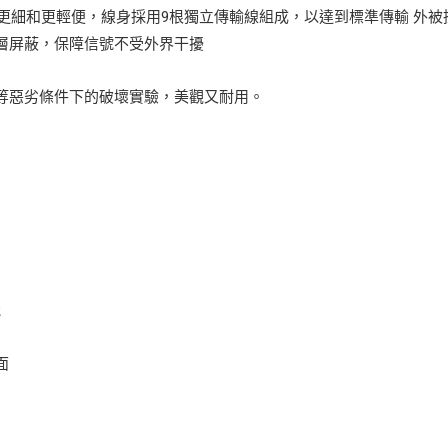
也將更細和更輕便，線身採用9根獨立傳輸線組成，以達到標準傳輸 外被
層屏蔽，保障信號不受外界干擾
等惡劣條件下的破壞實驗，美觀又耐用。
能
面