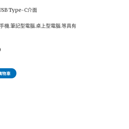
USB Type-C介面
.手機.筆記型電腦.桌上型電腦.等具有
9
購物車