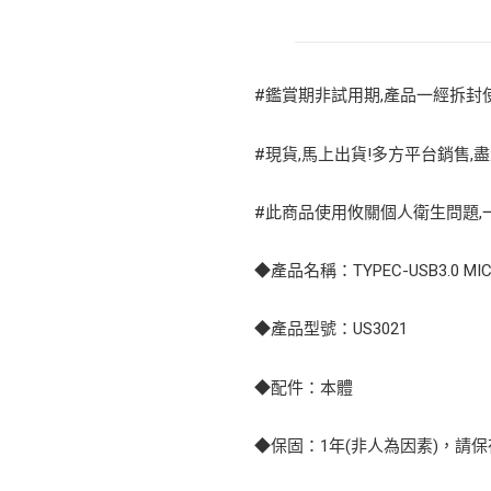
#鑑賞期非試用期,產品一經拆封
#現貨,馬上出貨!多方平台銷售,盡
#此商品使用攸關個人衛生問題,一
◆產品名稱：TYPEC-USB3.0 MIC
◆產品型號：US3021
◆配件：本體
◆保固：1年(非人為因素)，請