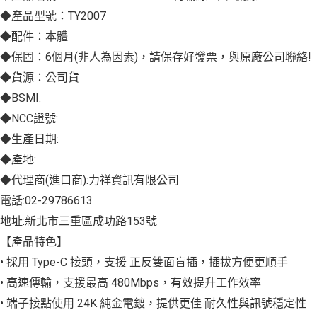
◆產品型號：TY2007
◆配件：本體
◆保固：6個月(非人為因素)，請保存好發票，與原廠公司聯絡!
◆貨源：公司貨
◆BSMI:
◆NCC證號:
◆生產日期:
◆產地:
◆代理商(進口商):力祥資訊有限公司
電話:02-29786613
地址:新北市三重區成功路153號
【產品特色】
• 採用 Type-C 接頭，支援 正反雙面盲插，插拔方便更順手
• 高速傳輸，支援最高 480Mbps，有效提升工作效率
• 端子接點使用 24K 純金電鍍，提供更佳 耐久性與訊號穩定性