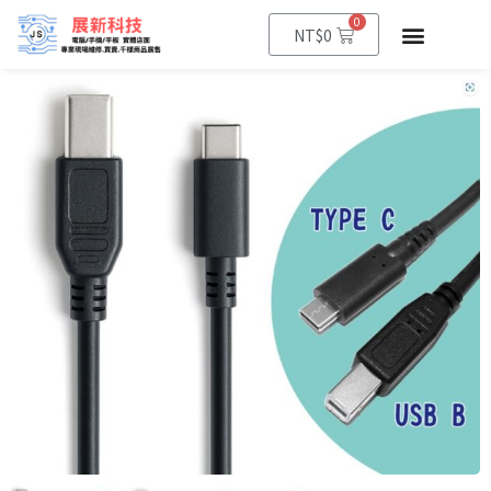
0
NT$
0