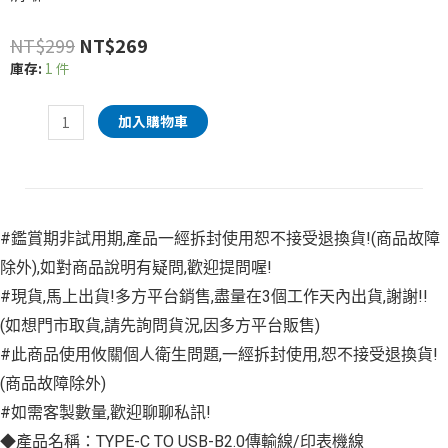
NT$
299
NT$
269
庫存:
1 件
加入購物車
#鑑賞期非試用期,產品一經拆封使用恕不接受退換貨!(商品故障
除外),如對商品說明有疑問,歡迎提問喔!
#現貨,馬上出貨!多方平台銷售,盡量在3個工作天內出貨,謝謝!!
(如想門市取貨,請先詢問貨況,因多方平台販售)
#此商品使用攸關個人衛生問題,一經拆封使用,恕不接受退換貨!
(商品故障除外)
#如需客製數量,歡迎聊聊私訊!
◆產品名稱：TYPE-C TO USB-B2.0傳輸線/印表機線