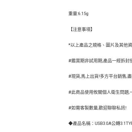
重量:6.15g
【注意事項】
*以上產品之規格、圖片及其他
#鑑賞期非試用期,產品一經拆封使
#現貨,馬上出貨!多方平台銷售,盡
#此商品使用攸關個人衛生問題,一
#如需客製數量,歡迎聊聊私訊!
◆產品名稱：USB3.0A公轉3.1T