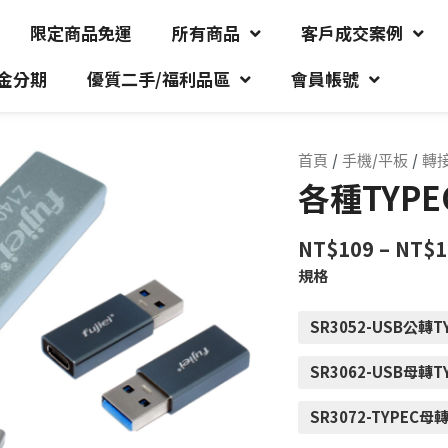
限定商品免運
所有商品
客戶成交案例
金分期
優質二手/福利品區
會員帳號
首頁
/
手機/平板
/
轉
各種TYPE
NT$
109
–
NT$
1
規格
SR3052-USB公轉T
SR3062-USB母轉T
SR3072-TYPEC母