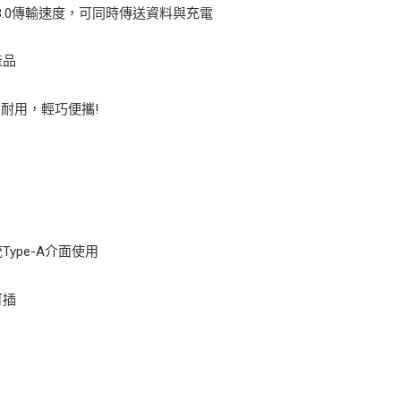
母，標準3.0傳輸速度，可同時傳送資料與充電
產品
耐用，輕巧便攜!
Type-A介面使用
可插