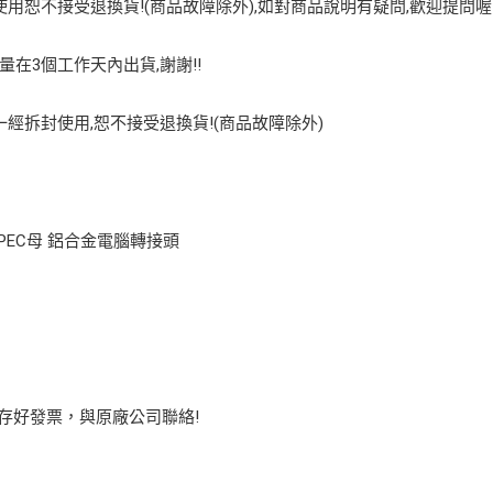
用恕不接受退換貨!(商品故障除外),如對商品說明有疑問,歡迎提問喔
量在3個工作天內出貨,謝謝!!
經拆封使用,恕不接受退換貨!(商品故障除外)
TYPEC母 鋁合金電腦轉接頭
保存好發票，與原廠公司聯絡!