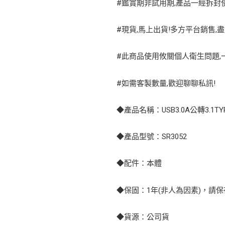
#鑑賞期非試用期,產品一經拆封使
#現貨,馬上出貨!多方平台銷售,盡
#此商品使用攸關個人衛生問題,一
#如需客製數量,歡迎聊聊私訊!
◆產品名稱：USB3.0A公轉3.1
◆產品型號：SR3052
◆配件：本體
◆保固：1年(非人為因素)，請
◆貨源：公司貨