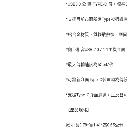
*USB3.0 公 轉 TYPE-C 
*支援目前市面所有Type-C週邊
*鋁合金材質，質輕散熱快，堅固
*向下相容USB 2.0 / 1.1主機介面
*最大傳輸速度為5Gbit/秒
*可將新介面Type-C裝置轉為傳統
*支援Type-C介面週邊，正反皆
【產品規格】
尺寸:長3.78*寬1.41*高0.65公分