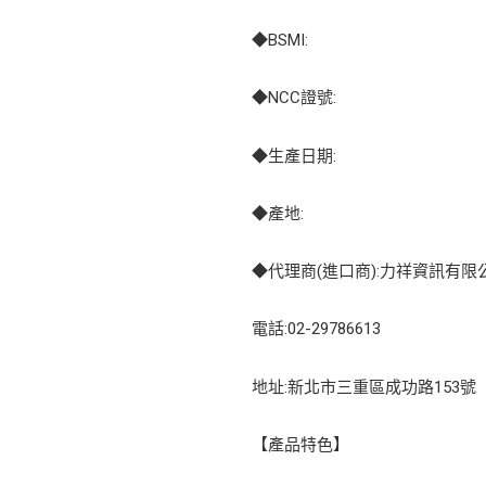
◆BSMI:
◆NCC證號:
◆生產日期:
◆產地:
◆代理商(進口商):力祥資訊有限
電話:02-29786613
地址:新北市三重區成功路153號
【產品特色】