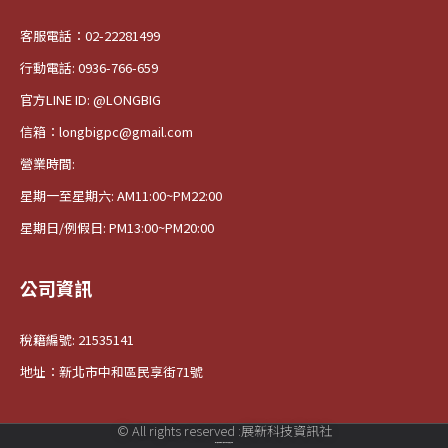
客服電話：02-22281499
行動電話: 0936-766-659
官方LINE ID: @LONGBIG
信箱：longbigpc@gmail.com
營業時間:
星期一至星期六: AM11:00~PM22:00
星期日/例假日: PM13:00~PM20:00
公司資訊
稅籍編號: 21535141
地址：新北市中和區民享街71號
© All rights reserved :展新科技資訊社
本站法律顧問:理常法律事務所 吳沂錚律師