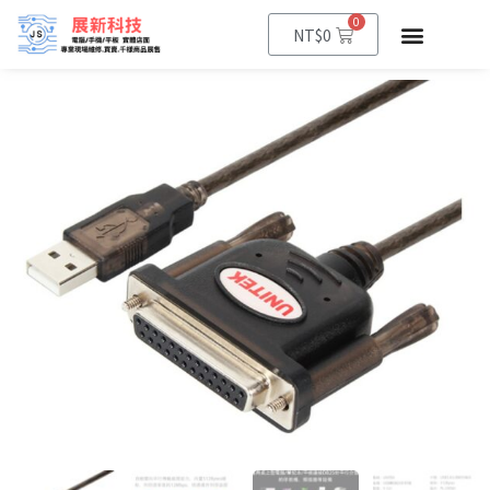
0
NT$
0