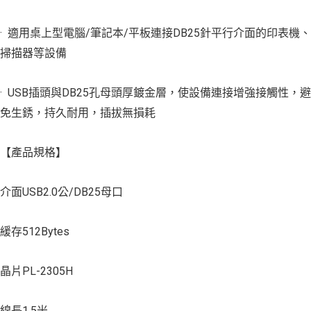
· 適用桌上型電腦/筆記本/平板連接DB25針平行介面的印表機、
掃描器等設備
· USB插頭與DB25孔母頭厚鍍金層，使設備連接增強接觸性，避
免生銹，持久耐用，插拔無損耗
【產品規格】
介面USB2.0公/DB25母口
緩存512Bytes
晶片PL-2305H
線長1.5米