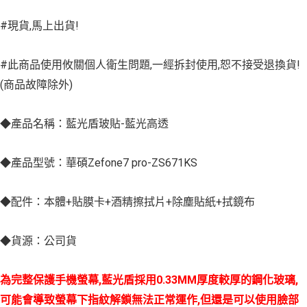
#現貨,馬上出貨!
#此商品使用攸關個人衛生問題,一經拆封使用,恕不接受退換貨!
(商品故障除外)
◆產品名稱：藍光盾玻貼-藍光高透
◆產品型號：華碩Zefone7 pro-ZS671KS
◆配件：本體+貼膜卡+酒精擦拭片+除塵貼紙+拭鏡布
◆貨源：公司貨
為完整保護手機螢幕,藍光盾採用0.33MM厚度較厚的鋼化玻璃,
可能會導致螢幕下指紋解鎖無法正常運作,但還是可以使用臉部