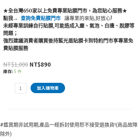
★
全台灣650
家
以上免費專業貼膜門市，為您貼心服務
★
點我→
查詢免費貼膜門市
讓專業的來貼,好放心!
未經專業訓練自行貼膜,可能造成入塵、氣泡、白邊、脫膠等
問題；
強烈建議消費者購買後持藍光盾貼膜卡到特約門市享專業免
費貼膜服務
NT$
1,000
NT$
890
庫存:
5 件
加入購物車
#鑑賞期非試用期,產品一經拆封使用恕不接受退換貨!(商品故障
除外)