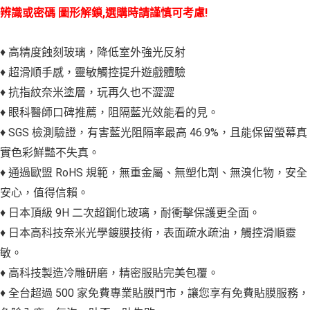
辨識或密碼 圖形解鎖,選購時請謹慎可考慮!
♦ 高精度蝕刻玻璃，降低室外強光反射
♦ 超滑順手感，靈敏觸控提升遊戲體驗
♦ 抗指紋奈米塗層，玩再久也不澀澀
♦ 眼科醫師口碑推薦，阻隔藍光效能看的見。
♦ SGS 檢測驗證，有害藍光阻隔率最高 46.9%，且能保留螢幕真
實色彩鮮豔不失真。
♦ 通過歐盟 RoHS 規範，無重金屬、無塑化劑、無溴化物，安全
安心，值得信賴。
♦ 日本頂級 9H 二次超鋼化玻璃，耐衝擊保護更全面。
♦ 日本高科技奈米光學鍍膜技術，表面疏水疏油，觸控滑順靈
敏。
♦ 高科技製造冷雕研磨，精密服貼完美包覆。
♦ 全台超過 500 家免費專業貼膜門市，讓您享有免費貼膜服務，