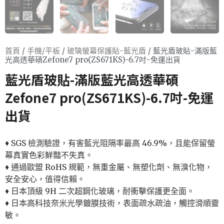
首頁
/
手機/平板
/
玻璃螢幕保護貼-藍光盾
/ 藍光盾玻貼-滿版藍
光高透華碩Zefone7 pro(ZS671KS)-6.7吋-免運出貨
藍光盾玻貼-滿版藍光高透華碩
Zefone7 pro(ZS671KS)-6.7吋-免運
出貨
♦ SGS 檢測驗證，有害藍光阻隔率最高 46.9%，且能保留螢
幕真實色彩鮮豔不失真。
♦ 通過歐盟 RoHS 規範，無重金屬、無塑化劑、無溴化物，
安全安心，值得信賴。
♦ 日本頂級 9H 二次超鋼化玻璃，耐衝擊保護更全面。
♦ 日本高科技奈米光學鍍膜技術，表面疏水疏油，觸控滑順靈
敏。