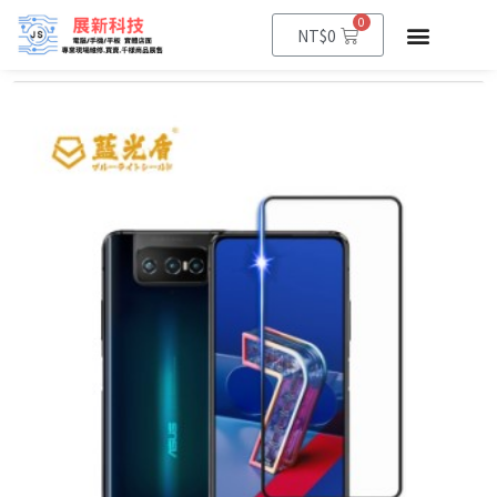
0
NT$
0