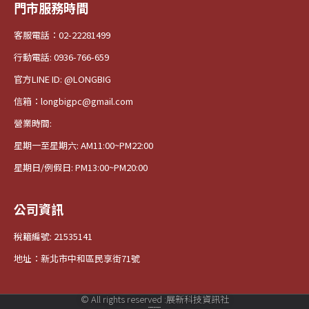
門市服務時間
客服電話：02-22281499
行動電話: 0936-766-659
官方LINE ID: @LONGBIG
信箱：longbigpc@gmail.com
營業時間:
星期一至星期六: AM11:00~PM22:00
星期日/例假日: PM13:00~PM20:00
公司資訊
稅籍編號: 21535141
地址：新北市中和區民享街71號
© All rights reserved :展新科技資訊社
本站法律顧問:理常法律事務所 吳沂錚律師