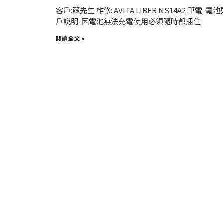
客戶:蘇先生 維修: AVITA LIBER NS14A2 筆電-電
戶說明: 因電池無法充電使用必須隨時都插住
閱讀全文 »