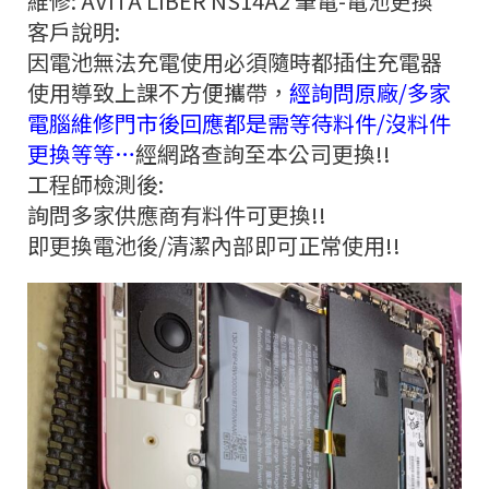
維修: AVITA LIBER NS14A2 筆電-電池更換
客戶說明:
因電池無法充電使用必須隨時都插住充電器
使用導致上課不方便攜帶，
經詢問原廠/多家
電腦維修門市後回應都是需等待料件/沒料件
更換等等…
經網路查詢至本公司更換!!
工程師檢測後:
詢問多家供應商有料件可更換!!
即更換電池後/清潔內部即可正常使用!!