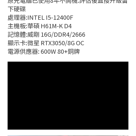
原先電腦已使用8年不開機.評估後直接升級留
下硬碟
處理器:INTEL I5-12400F
主機板:華碩 H61M-K D4
記憶體:威剛 16G/DDR4/2666
顯示卡:微星 RTX3050/8G OC
電源供應器: 600W 80+銅牌