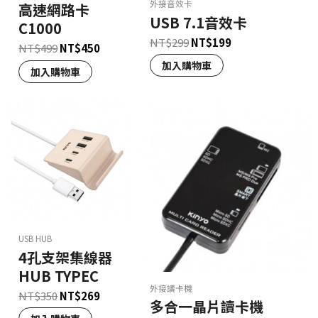
外接音效卡
高速網路卡
USB 7.1音效卡
C1000
NT$
299
NT$
199
NT$
499
NT$
450
加入購物車
加入購物車
USB HUB
4孔支架集線器
HUB TYPEC
外接讀卡機
NT$
350
NT$
269
多合一晶片讀卡機