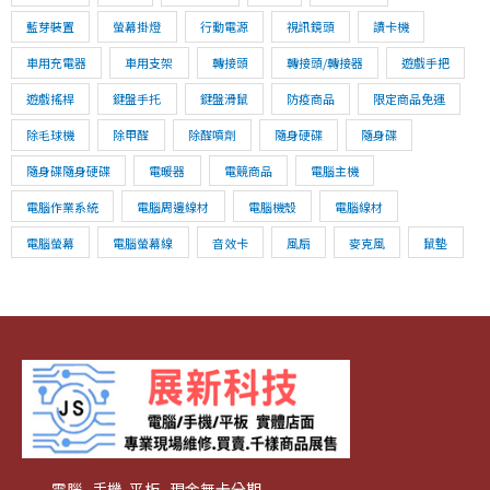
藍芽裝置
螢幕掛燈
行動電源
視訊鏡頭
讀卡機
車用充電器
車用支架
轉接頭
轉接頭/轉接器
遊戲手把
遊戲搖桿
鍵盤手托
鍵盤滑鼠
防疫商品
限定商品免運
除毛球機
除甲醛
除醛噴劑
隨身硬碟
隨身碟
隨身碟隨身硬碟
電暖器
電競商品
電腦主機
電腦作業系統
電腦周邊線材
電腦機殼
電腦線材
電腦螢幕
電腦螢幕線
音效卡
風扇
麥克風
鼠墊
電腦 手機 平板 現金無卡分期