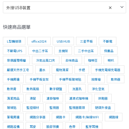
外接USB裝置
×
快速商品選單
L型轉接頭
office2024
USB HUB
三星平板
不斷電
不斷電UPS
中古二手區
主機架
二手中古區
保養品
傢俱護理噴蠟
冷氣出風口夾
去味商品
咖啡豆
喇叭
嚴選天然手工皂
墨水
寵物清潔
手把
手機充電線充電器
手機周邊
手機平板支架
手機平板玻璃貼
按摩槍
散熱器
散熱膏
散熱風扇
數字鍵盤
洗面乳
淨化空氣
清潔用品
滑鼠
濾掛咖啡
濾滴式咖啡機
烘鞋器
玻璃貼
監控線材
監視器
監視器鏡頭
硬碟外接盒
筆電周邊
網路分享器
網路卡
網路卡/無線WIFI
網路線
網路設備
耳麥
臉部保養
色帶
藍芽耳機