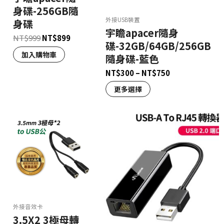
身碟-256GB隨
外接USB裝置
身碟
宇瞻apacer隨身
NT$
999
NT$
899
碟-32GB/64GB/256GB
加入購物車
隨身碟-藍色
NT$
300
–
NT$
750
更多選擇
外接音效卡
3.5X2 3極母轉